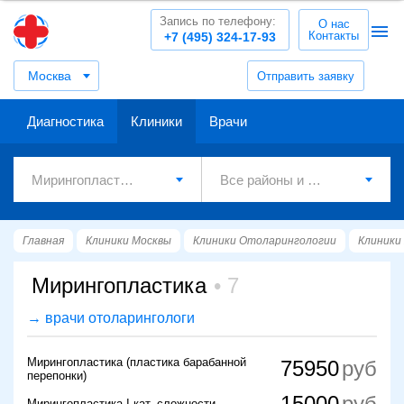
Запись по телефону:
О нас
Контакты
+7 (495) 324-17-93
Москва
Отправить заявку
Диагностика
Клиники
Врачи
Главная
Клиники Москвы
Клиники Отоларингологии
Клиники
Мирингопластика
7
→ врачи отоларингологи
Мирингопластика (пластика барабанной
75950
перепонки)
15000
Мирингопластика I кат. сложности