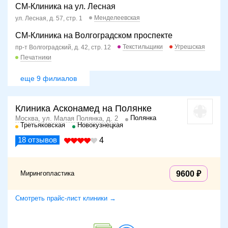
СМ-Клиника на ул. Лесная
Следующим шагом становится введение в костно-
Менделеевская
ул. Лесная, д. 57, стр. 1
хрящевой канал наружного уха специального микроскопа.
Все хирургические манипуляции будут осуществляться с
СМ-Клиника на Волгоградском проспекте
помощью этого прибора.
Текстильщики
Угрешская
пр-т Волгоградский, д. 42, стр. 12
Печатники
При помощи хирургических инструментов врач
приподнимает барабанную перепонку и проводит ее
еще 9 филиалов
восстановление. В ходе операции используются
саморассасывающиеся хирургические материалы.
Клиника Асконамед на Полянке
В конце процедуры в отверстие уха устанавливают
Полянка
Москва, ул. Малая Полянка, д. 2
тампон, смоченный антисептическими препаратами.
Третьяковская
Новокузнецкая
Изъять тампон можно будет через 3-4 недели, когда врач
18
отзывов
4
удостоверится, что операция прошла успешно.
В первое время назначается прием обезболивающих
препаратов, поскольку пациент испытывает дискомфорт и
Мирингопластика
9600
боли.
Смотреть прайс-лист клиники →
В период реабилитации следует исключить резкие
движения головой, не рекомендуется выполнять
сморкание.