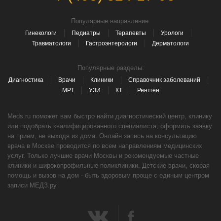
Популярные направление:
Гинекологи
Педиатры
Терапевты
Урологи
Травматологи
Гастроэнтерологи
Дерматологи
Популярные разделы:
Диагностика
Врачи
Клиники
Справочник заболеваний
МРТ
УЗИ
КТ
Рентген
Meds.ru поможет вам быстро найти диагностический центр, клинику
или подобрать квалифицированного специалиста, оформить заявку
на прием, не выходя из дома. Онлайн запись на консультацию
врача в Москве проводится по всем направлениям медицинских
услуг. Только лучшие врачи Москвы и рекомендуемые частные
клиники и широкопрофильные поликлиники. Детские врачи, скорая
помощь и вызов на дом - быть здоровым проще с единым центром
записи МЕДЗ.ру