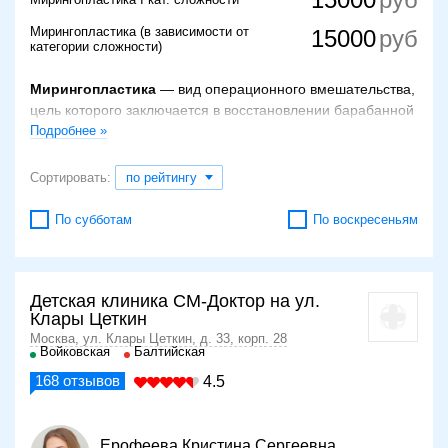
Мирингопластика (в зависимости от
15000
категории сложности)
Мирингопластика
— вид операционного вмешательства,
цель которого заключается в восстановлении барабанной
перепонки, структура которой была нарушена вследствие
Подробнее »
различных патологических процессов.
Сортировать:
по рейтингу
Барабанная перепонка — это непроницаемая тонкая
мембрана, являющаяся частью органа слуха,
По субботам
По воскресеньям
неотъемлемым элементом в системе восприятия и
распознавания звуков. Причинами ее повреждения
становятся травмы и заболевания, чаще всего это
происходит при недолеченном гнойном отите. Она
Детская клиника СМ-Доктор на ул.
обладает определенными способностями к регенерации,
Клары Цеткин
тем не менее полноценное восстановление возможно
Москва, ул. Клары Цеткин, д. 33, корп. 28
Войковская
Балтийская
только под руководством врача-хирурга.
168
отзывов
4.5
Основные показания
Процедура мирингопластики назначается при
Ерофеева Кристина Сергеевна