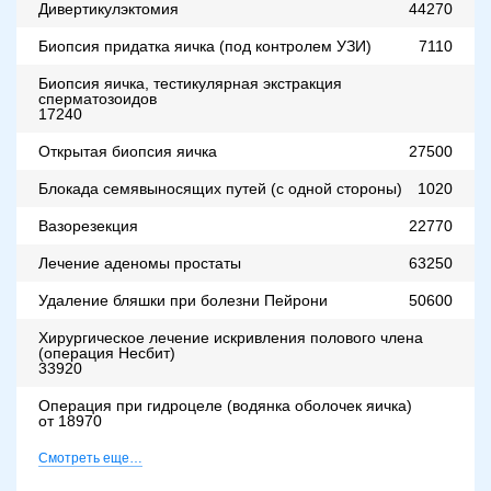
Дивертикулэктомия
44270
Биопсия придатка яичка (под контролем УЗИ)
7110
Биопсия яичка, тестикулярная экстракция
сперматозоидов
17240
Открытая биопсия яичка
27500
Блокада семявыносящих путей (с одной стороны)
1020
Вазорезекция
22770
Лечение аденомы простаты
63250
Удаление бляшки при болезни Пейрони
50600
Хирургическое лечение искривления полового члена
(операция Несбит)
33920
Операция при гидроцеле (водянка оболочек яичка)
от 18970
Смотреть еще…