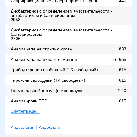
Скарификационные аллергопробы 1 проба
440
Дисбактериоз с определением чувствительности к
антибиотикам и бактериофагам
2958
Дисбактериоз с определением чувствительности к
бактериофагам
2706
Анализ кала на скрытую кровь
833
Анализ кала на яйца гельминтов
от 665
Трийодтиронин свободный (Т3 свободный)
615
Тироксин свободный (Т4 свободный)
615
Гормональный статус (в менопаузе)
2140
Анализ крови ТТГ
615
Смотреть еще…
Андрология
Андрологи