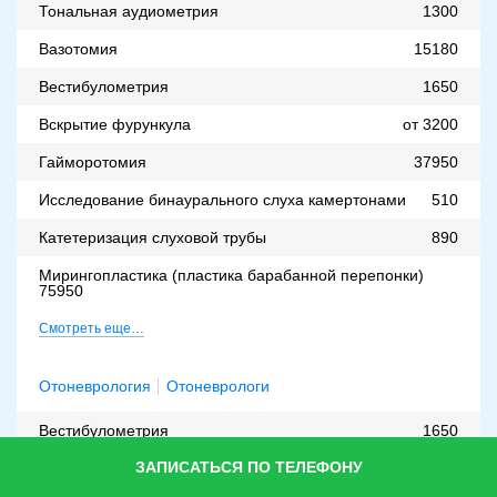
Тональная аудиометрия
1300
Вазотомия
15180
Вестибулометрия
1650
Вскрытие фурункула
от 3200
Гайморотомия
37950
Исследование бинаурального слуха камертонами
510
Катетеризация слуховой трубы
890
Мирингопластика (пластика барабанной перепонки)
75950
Смотреть еще…
Отоневрология
Отоневрологи
Вестибулометрия
1650
ЗАПИСАТЬСЯ ПО ТЕЛЕФОНУ
Педиатрия
Педиатры