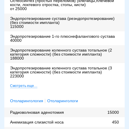
Остеосинтез (простых переломов) (ключицы,плечевой
кости, локтевого отростка, стопы, кисти)
от 25000
Эндопротезирование сустава (реэндопротезирование)
(без стоимости импланта)
115000
Эндопротезирование 1-го плюснефалангового сустава
40000
Эндопротезирование коленного сустава тотальное (2
категория сложности) (без стоимости импланта)
188000
Эндопротезирование коленного сустава тотальное (3
категория сложности) (без стоимости импланта)
223000
Смотреть еще…
Отоларингология
Отоларингологи
Радиоволновая аденотомия
15000
Анемизация слизистой носа
450