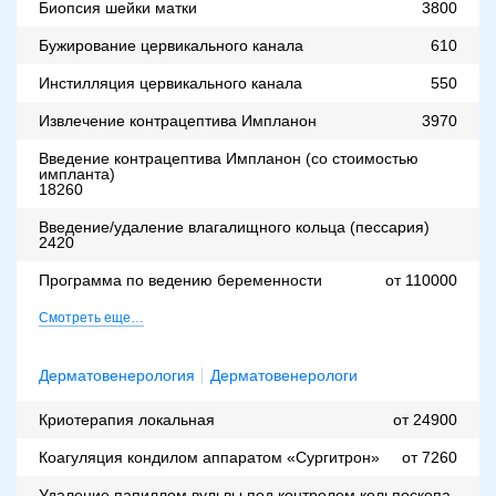
Биопсия шейки матки
3800
Бужирование цервикального канала
610
Инстилляция цервикального канала
550
Извлечение контрацептива Импланон
3970
Введение контрацептива Импланон (со стоимостью
импланта)
18260
Введение/удаление влагалищного кольца (пессария)
2420
Программа по ведению беременности
от 110000
Смотреть еще…
Дерматовенерология
Дерматовенерологи
Криотерапия локальная
от 24900
Коагуляция кондилом аппаратом «Сургитрон»
от 7260
Удаление папиллом вульвы под контролем кольпоскопа