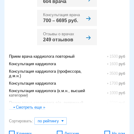
604 врача
Консультация врача
700 – 6695 руб.
Отзывы о врачах
249 отзывов
Прием врача кардиолога повторный
1500
Консультация кардиолога
1600
Консультация кардиолога (профессора,
3500
д.м.н.)
Консультация кардиолога
1700
Консультация кардиолога (к.м.н., высшей
1000
категории)
Прием врача-кардиолога л/д, первичный
2200
Смотреть еще »
Консультация кардиолога, к.м.н.
2200
Краткая консультация/консультация по
2000
Сортировать:
по рейтингу
результатам анализов/коррекция назначений
Проверка электрокардиостимулятора
42440
Клиники
Детские
На дом