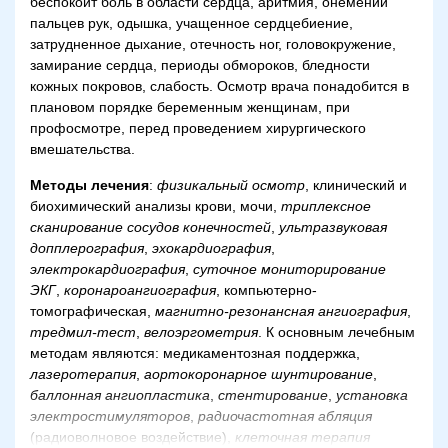
беспокоит боль в области сердца, аритмия, онемении
пальцев рук, одышка, учащенное сердцебиение,
затрудненное дыхание, отечность ног, головокружение,
замирание сердца, периоды обмороков, бледности
кожных покровов, слабость. Осмотр врача понадобится в
плановом порядке беременным женщинам, при
профосмотре, перед проведением хирургического
вмешательства.
Методы лечения
:
физикальный осмотр
, клинический и
биохимический анализы крови, мочи,
триплексное
сканирование сосудов конечностей
,
ультразвуковая
допплерография
,
эхокардиография
,
электрокардиография
,
суточное мониторирование
ЭКГ
,
коронароангиография
, компьютерно-
томографическая,
магнитно-резонансная ангиография
,
тредмил-тест
,
велоэргометрия
. К основным лечебным
методам являются: медикаментозная поддержка,
лазеротерапия
,
аортокоронарное шунтирование
,
баллонная ангиопластика
,
стентирование
,
установка
электростимуляторов
,
радиочастотная абляция
(радиоволновое воздействие),
клеточная терапия