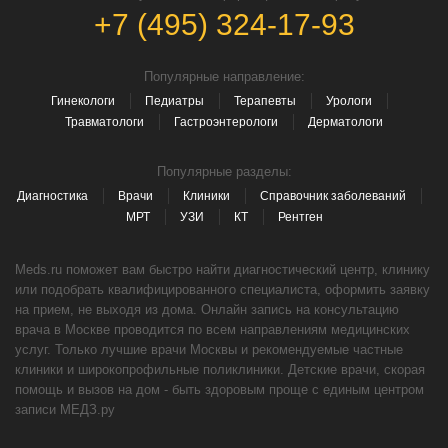
+7 (495) 324-17-93
Популярные направление:
Гинекологи
Педиатры
Терапевты
Урологи
Травматологи
Гастроэнтерологи
Дерматологи
Популярные разделы:
Диагностика
Врачи
Клиники
Справочник заболеваний
МРТ
УЗИ
КТ
Рентген
Meds.ru поможет вам быстро найти диагностический центр, клинику
или подобрать квалифицированного специалиста, оформить заявку
на прием, не выходя из дома. Онлайн запись на консультацию
врача в Москве проводится по всем направлениям медицинских
услуг. Только лучшие врачи Москвы и рекомендуемые частные
клиники и широкопрофильные поликлиники. Детские врачи, скорая
помощь и вызов на дом - быть здоровым проще с единым центром
записи МЕДЗ.ру