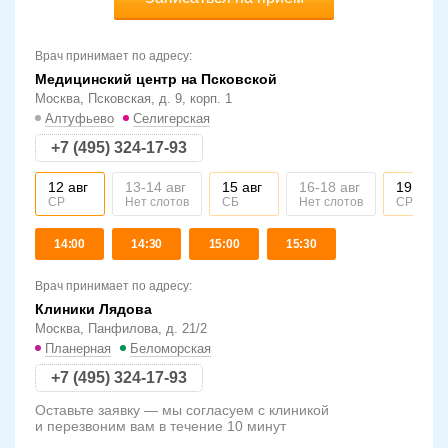
Врач принимает по адресу:
Медицинский центр на Псковской
Москва, Псковская, д. 9, корп. 1
Алтуфьево
Селигерская
+7 (495) 324-17-93
г
12 авг
13-14 авг
15 авг
16-18 авг
19 авг
тов
СР
Нет слотов
СБ
Нет слотов
СР
14:00
14:30
15:00
15:30
Врач принимает по адресу:
Клиники Лядова
Москва, Панфилова, д. 21/2
Планерная
Беломорская
+7 (495) 324-17-93
Оставьте заявку — мы согласуем с клиникой
и перезвоним вам в течение 10 минут