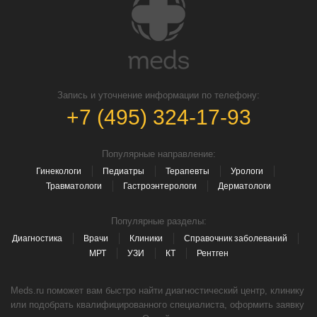
Запись и уточнение информации по телефону:
+7 (495) 324-17-93
Популярные направление:
Гинекологи
Педиатры
Терапевты
Урологи
Травматологи
Гастроэнтерологи
Дерматологи
Популярные разделы:
Диагностика
Врачи
Клиники
Справочник заболеваний
МРТ
УЗИ
КТ
Рентген
Meds.ru поможет вам быстро найти диагностический центр, клинику
или подобрать квалифицированного специалиста, оформить заявку