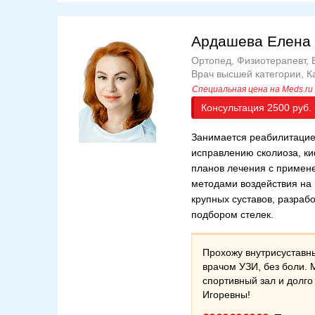
Ардашева Елена
Ортопед, Физиотерапевт, 
Врач высшей категории
К
Консультация
2500
Занимается реабилитацией
исправлению сколиоза, ки
планов лечения с примен
методами воздействия на
крупных суставов, разраб
подбором стелек.
Прохожу внутрисуставны
врачом УЗИ, без боли. 
спортивный зал и долг
Игоревны!