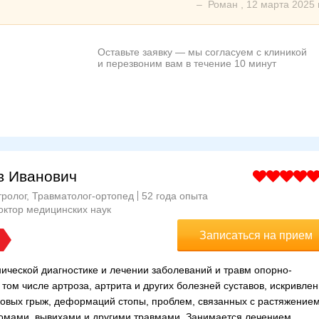
–
Роман
,
12 марта 2025 г
Оставьте заявку — мы согласуем с клиникой
и перезвоним вам в течение 10 минут
в Иванович
тролог, Травматолог-ортопед
52 года опыта
октор медицинских наук
Записаться на прием
ической диагностике и лечении заболеваний и травм опорно-
 том числе артроза, артрита и других болезней суставов, искривле
ковых грыж, деформаций стопы, проблем, связанных с растяжение
омами, вывихами и другими травмами. Занимается лечением