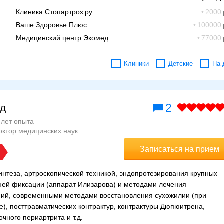
Клиника Стопартроз.ру
2000
Ваше Здоровье Плюс
100000
Медицинский центр Экомед
77000
Клиники
Детские
На 
2
ид
 лет опыта
октор медицинских наук
Записаться на прием
нтеза, артроскопической техникой, эндопротезирования крупных
ней фиксации (аппарат Илизарова) и методами лечения
ний, современными методами восстановления сухожилии (при
е), посттравматических контрактур, контрактуры Дюпюитрена,
чного периартрита и т.д.