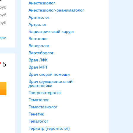
Анестезиолог
Анестезиолог-реаниматолог
Аритмолог
Артролог
Бариатрический хирург
дом
Вегетолог
Венеролог
Вертебролог
Врач ЛФК
5
Врач МРТ
Врач скорой помощи
Врач функциональной
диагностики
Гастроэнтеролог
Гематолог
Гемостазиолог
Генетик
Гепатолог
Гериатр (геронтолог)