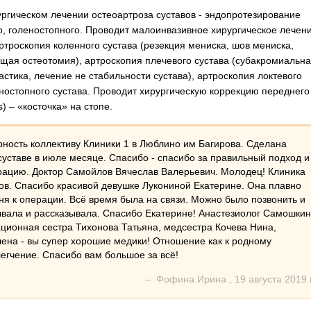
ргическом лечении остеоартроза суставов - эндопротезирование
о, голеностопного. Проводит малоинвазивное хирургическое лечен
артроскопия коленного сустава (резекция мениска, шов мениска,
щая остеотомия), артроскопия плечевого сустава (субакромиальн
стика, лечение не стабильности сустава), артроскопия локтевого
еностопного сустава. Проводит хирургическую коррекцию переднего
s) – «косточка» на стопе.
ность коллективу Клиники 1 в Люблино им Багирова. Сделана
уставе в июле месяце. Спасибо - спасибо за правильный подход и
ацию. Доктор Самойлов Вячеслав Валерьевич. Молодец! Клиника
ов. Спасибо красивой девушке Лукониной Екатерине. Она плавно
дня к операции. Всё время была на связи. Можно было позвонить и
ывала и рассказывала. Спасибо Екатерине! Анастезиолог Самошкин
ционная сестра Тихонова Татьяна, медсестра Кочева Нина,
ена - вы супер хорошие медики! Отношение как к родному
легчение. Спасибо вам большое за всё!
–
Фофина Ирина
,
19 августа 2019 г