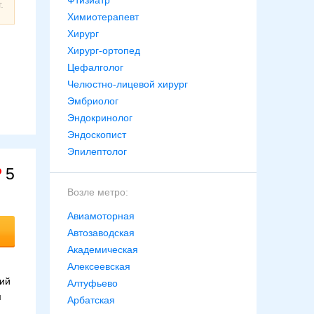
Фтизиатр
.
Химиотерапевт
Хирург
Хирург-ортопед
Цефалголог
Челюстно-лицевой хирург
Эмбриолог
Эндокринолог
Эндоскопист
Эпилептолог
5
Возле метро:
Авиамоторная
Автозаводская
Академическая
Алексеевская
ний
Алтуфьево
м
Арбатская