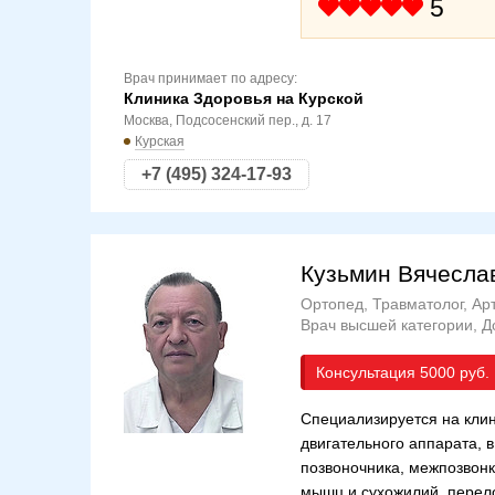
5
Врач принимает по адресу:
Клиника Здоровья на Курской
Москва, Подсосенский пер., д. 17
Курская
+7 (495) 324-17-93
Кузьмин Вячесла
Ортопед, Травматолог, Ар
Врач высшей категории
Д
Консультация
5000
Специализируется на клин
двигательного аппарата, в
позвоночника, межпозвон
мышц и сухожилий, перел