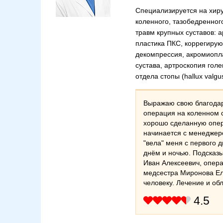
Специализируется на хиру
коленного, тазобедренног
травм крупных суставов: 
пластика ПКС, коррегирую
декомпрессия, акромиопла
сустава, артроскопия гол
отдела стопы (hallux valgu
Выражаю свою благодар
операция на коленном с
хорошо сделанную опер
начинается с менеджер
"вела" меня с первого 
днём и ночью. Подсказ
Иван Алексеевич, опера
медсестра Миронова Ел
человеку. Лечение и об
4.5