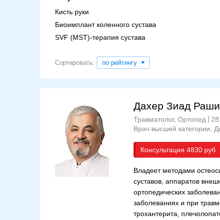
Кисть руки
Биоимплант коленного сустава
SVF (MST)-терапия сустава
Сортировать:
по рейтингу
Дахер Зиад Раш
Травматолог, Ортопед
28
Врач высшей категории
Д
Консультация
4830
Владеет методами остеоси
суставов, аппаратов внеш
ортопедических заболева
заболеваниях и при травм
трохантерита, плечолопато