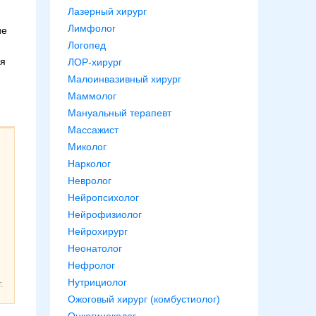
Лазерный хирург
Лимфолог
ие
Логопед
ая
ЛОР-хирург
Малоинвазивный хирург
Маммолог
Мануальный терапевт
Массажист
Миколог
Нарколог
Невролог
Нейропсихолог
Нейрофизиолог
Нейрохирург
Неонатолог
Нефролог
Нутрициолог
.
Ожоговый хирург (комбустиолог)