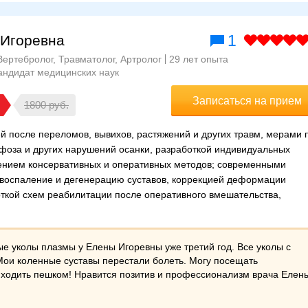
1
 Игоревна
Вертебролог, Травматолог, Артролог
29 лет опыта
андидат медицинских наук
Записаться на прием
1800
 после переломов, вывихов, растяжений и других травм, мерами 
фоза и других нарушений осанки, разработкой индивидуальных
ением консервативных и оперативных методов; современными
 воспаление и дегенерацию суставов, коррекцией деформации
откой схем реабилитации после оперативного вмешательства,
е уколы плазмы у Елены Игоревны уже третий год. Все уколы с
Мои коленные суставы перестали болеть. Могу посещать
о ходить пешком! Нравится позитив и профессионализм врача Елен