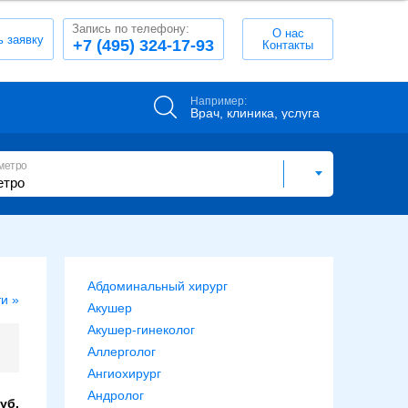
Запись по телефону:
О нас
ь заявку
+7 (495) 324-17-93
Контакты
Например:
Врач, клиника, услуга
метро
Абдоминальный хирург
и »
Акушер
Акушер-гинеколог
Аллерголог
Ангиохирург
Андролог
уб.