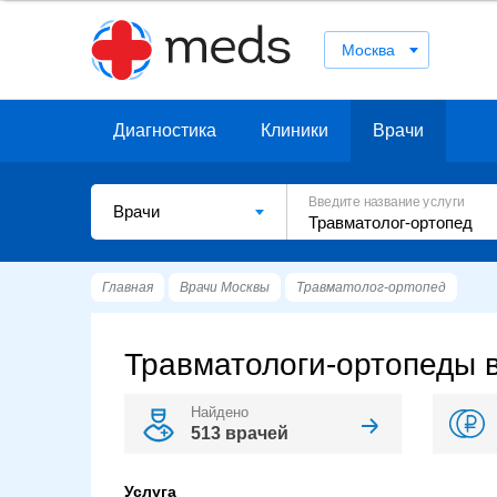
Москва
Диагностика
Клиники
Врачи
Введите название услуги
Врачи
Главная
Врачи Москвы
Травматолог-ортопед
Травматологи-ортопеды 
Найдено
513 врачей
Услуга