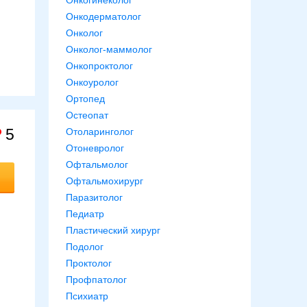
Онкогинеколог
Онкодерматолог
Онколог
Онколог-маммолог
Онкопроктолог
Онкоуролог
Ортопед
Остеопат
5
Отоларинголог
Отоневролог
Офтальмолог
Офтальмохирург
Паразитолог
Педиатр
Пластический хирург
Подолог
Проктолог
Профпатолог
Психиатр