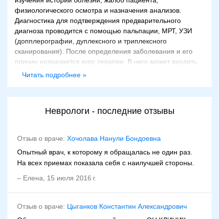
изучения истории болезни, жалоб пациента,
физиологического осмотра и назначения анализов.
Диагностика для подтверждения предварительного
диагноза проводится с помощью пальпации, МРТ, УЗИ
(допплерографии, дуплексного и триплексного
сканирования). После определения заболевания и его
причин назначается курс терапии. В него может входить
диета и отказ от физических нагрузок.
Читать подробнее »
Неврологи - последние отзывы
Отзыв о враче:
Хочолава Нанули Бондоевна
Опытный врач, к которому я обращалась не один раз.
На всех приемах показала себя с наилучшей стороны.
–
Елена
,
15 июля 2016 г.
Отзыв о враче:
Цыганков Константин Александрович