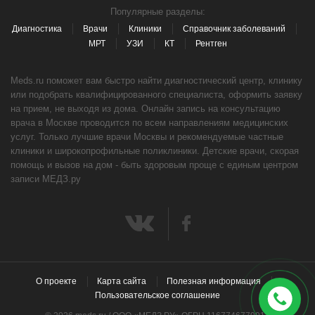
Популярные разделы:
Диагностика
Врачи
Клиники
Справочник заболеваний
МРТ
УЗИ
КТ
Рентген
Meds.ru поможет вам быстро найти диагностический центр, клинику
или подобрать квалифицированного специалиста, оформить заявку
на прием, не выходя из дома. Онлайн запись на консультацию
врача в Москве проводится по всем направлениям медицинских
услуг. Только лучшие врачи Москвы и рекомендуемые частные
клиники и широкопрофильные поликлиники. Детские врачи, скорая
помощь и вызов на дом - быть здоровым проще с единым центром
записи МЕДЗ.ру
О проекте
Карта сайта
Полезная информация
Пользовательское соглашение