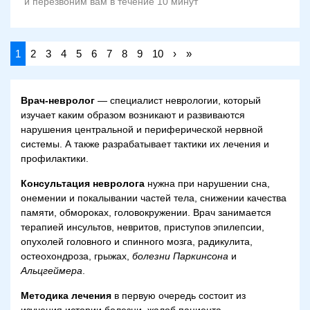
и перезвоним вам в течение 10 минут
1
2
3
4
5
6
7
8
9
10
›
»
Врач-невролог
— специалист неврологии, который
изучает каким образом возникают и развиваются
нарушения центральной и периферической нервной
системы. А также разрабатывает тактики их лечения и
профилактики.
Консультация невролога
нужна при нарушении сна,
онемении и покалывании частей тела, снижении качества
памяти, обмороках, головокружении. Врач занимается
терапией инсультов, невритов, приступов эпилепсии,
опухолей головного и спинного мозга, радикулита,
остеохондроза, грыжах,
болезни Паркинсона
и
Альцгеймера
.
Методика лечения
в первую очередь состоит из