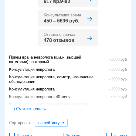
917 врачей
Консультация врача
450 – 6696 руб.
Отзывы о врачах
478 отзывов
Прием врача невролога (к.м.н.,высшей
2500
категории) повторный
Консультация невролога
3500
Консультация невролога, осмотр, назначение
3000
обследования
Консультация невролога
1500
Консультация невролога 40 мину
600
Консальтация невролога высшей категории,
1150
доцента, к.м.н.
Смотреть еще »
Прием врача-невролога л/д, первичный,
2100
амбулаторный
Сортировать:
по рейтингу
Консультация невролога/невропатолога
1200
Клиники
Детские
На дом