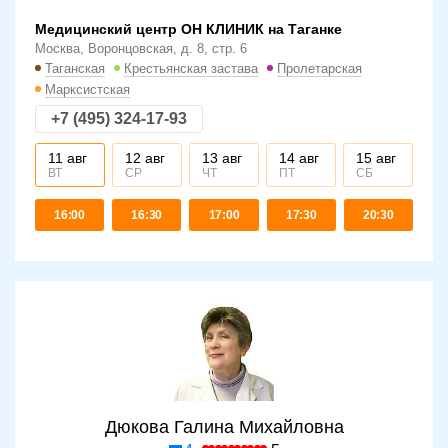
Медицинский центр ОН КЛИНИК на Таганке
Москва, Воронцовская, д. 8, стр. 6
Таганская
Крестьянская застава
Пролетарская
Марксистская
+7 (495) 324-17-93
г
11 авг
12 авг
13 авг
14 авг
15 авг
16
тов
ВТ
СР
ЧТ
ПТ
СБ
Не
16:00
16:30
17:00
17:30
20:30
Дюкова Галина Михайловна