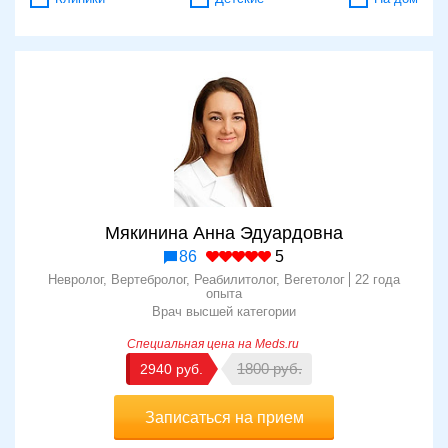
Паравертебральная блокада
1000
Консультация невролога, к.м.н.
2200
Мякинина Анна Эдуардовна
86
5
Невролог, Вертебролог, Реабилитолог, Вегетолог
22 года
опыта
Врач высшей категории
1800
2940
Записаться на прием