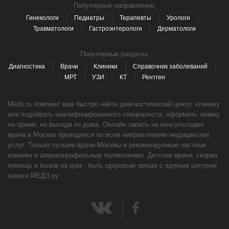
Популярные направление:
Гинекологи
Педиатры
Терапевты
Урологи
Травматологи
Гастроэнтерологи
Дерматологи
Популярные разделы:
Диагностика
Врачи
Клиники
Справочник заболеваний
МРТ
УЗИ
КТ
Рентген
Meds.ru поможет вам быстро найти диагностический центр, клинику
или подобрать квалифицированного специалиста, оформить заявку
на прием, не выходя из дома. Онлайн запись на консультацию
врача в Москве проводится по всем направлениям медицинских
услуг. Только лучшие врачи Москвы и рекомендуемые частные
клиники и широкопрофильные поликлиники. Детские врачи, скорая
помощь и вызов на дом - быть здоровым проще с единым центром
записи МЕДЗ.ру