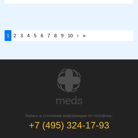
1
2
3
4
5
6
7
8
9
10
›
»
Запись и уточнение информации по телефону:
+7 (495) 324-17-93