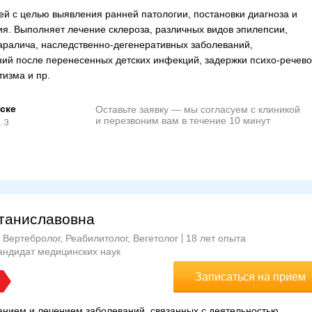
ей с целью выявления ранней патологии, постановки диагноза и
я. Выполняет лечение склероза, различных видов эпилепсии,
аралича, наследственно-дегенеративных заболеваний,
ий после перенесенных детских инфекций, задержки психо-речево
тизма и пр.
ске
Оставьте заявку — мы согласуем с клиникой
и перезвоним вам в течение 10 минут
. 3
таниславовна
 Вертебролог, Реабилитолог, Вегетолог
18 лет опыта
андидат медицинских наук
Записаться на прием
анием и лечением заболеваний, связанных с деятельностью