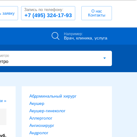
Запись по телефону:
О нас
ь заявку
+7 (495) 324-17-93
Контакты
Например:
Врач, клиника, услуга
метро
Абдоминальный хирург
и »
Акушер
Акушер-гинеколог
Аллерголог
Ангиохирург
Андролог
уб.