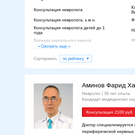
К
Консультация невролога
В
Консультация невролога, к.м.н.
Ф
Консультация невролога детей до 1
Н
года
Блокада карпального канала
М
Смотреть еще »
Эпидуральная блокада
Д
Тестирование когнитивных функций
С
Сортировать:
по рейтингу
Паравертебральная блокада
М
Анализ ликвора
М
Консультация невролога к.м.н.
А
Аминов Фарид Х
Консультация нейрогенетика
К
Невролог
38 лет опыта
Кандидат медицинских на
Консультация
2100
Доктор специализируется 
периферической нервных с