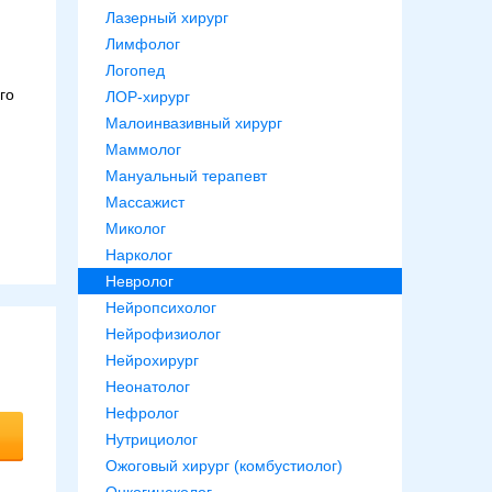
Лазерный хирург
Лимфолог
Логопед
го
ЛОР-хирург
Малоинвазивный хирург
Маммолог
Мануальный терапевт
Массажист
Миколог
Нарколог
Невролог
Нейропсихолог
Нейрофизиолог
Нейрохирург
Неонатолог
Нефролог
Нутрициолог
Ожоговый хирург (комбустиолог)