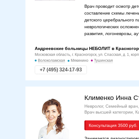
Врач проводит осмотр дет
составление схемы лечени
детского церебрального п
неврологических осложнен
развития, логоневрозы, ау
Андреевские больницы НЕБОЛИТ в Красногор
Московская область, г. Красногорск, ул. Спасская, д. 1, корп
Волоколамская
Мякинино
Тушинская
+7 (495) 324-17-93
Клименко Инна С
Невролог, Семейный врач,
Врач высшей категории
К
Консультация
3500
Занимается диагностиров