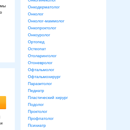
Онкогинеколог
емы
Онкодерматолог
о
Онколог
Онколог-маммолог
Онкопроктолог
Онкоуролог
Ортопед
Остеопат
Отоларинголог
Отоневролог
Офтальмолог
Офтальмохирург
Паразитолог
Педиатр
Пластический хирург
Подолог
Проктолог
к
Профпатолог
 и
Психиатр