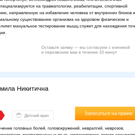
Специализируется на травматологии, реабилитации, спортивной
ию, направленную на избавление человека от внутренних блоков 
альному существованию организма на здоровом физическом и
олняет мануальное тестирование мышц служит для нахождения точ
ии.
Оставьте заявку — мы согласуем с клиникой
и перезвоним вам в течение 10 минут
мила Никитична
Записаться на прием
Детский врач
ечение головных болей, головокружений, невралгий, неврозов,
 эпилепсии, межпозвоночных грыж, атеросклероза, вегето-сосудист