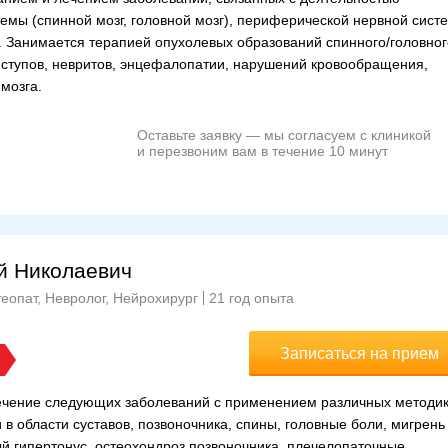
емы (спинной мозг, головной мозг), периферической нервной сист
). Занимается терапией опухолевых образований спинного/головног
иступов, невритов, энцефалопатии, нарушений кровообращения,
мозга.
Оставьте заявку — мы согласуем с клиникой
и перезвоним вам в течение 10 минут
й Николаевич
еопат, Невролог, Нейрохирург
21 год опыта
Записаться на прием
лечение следующих заболеваний с применением различных методи
в области суставов, позвоночника, спины, головные боли, мигрень
й гипертонус, остеохондроз позвоночника, плечелопаточные