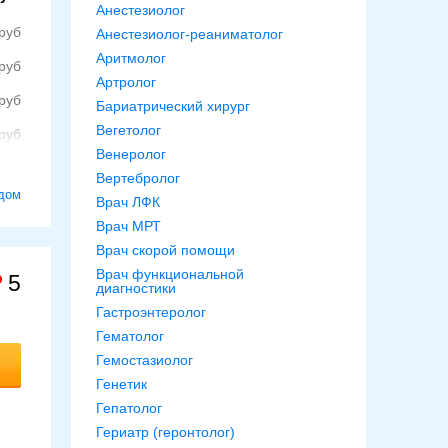
Анестезиолог
Анестезиолог-реаниматолог
Аритмолог
Артролог
Бариатрический хирург
Вегетолог
Венеролог
Вертебролог
дом
Врач ЛФК
Врач МРТ
Врач скорой помощи
Врач функциональной
5
диагностики
Гастроэнтеролог
Гематолог
Гемостазиолог
Генетик
Гепатолог
Гериатр (геронтолог)