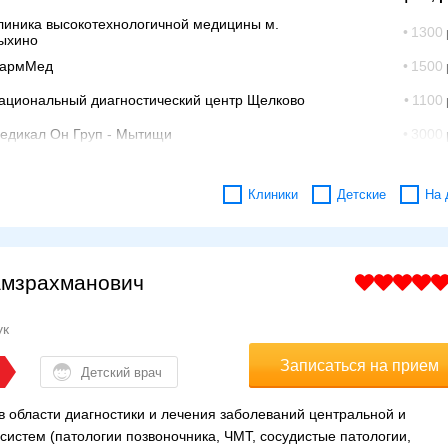
линика высокотехнологичной медицины м.
1300
ыхино
армМед
1500
ациональный диагностический центр Щелково
1100
едикал Он Груп - Мытищи
3000
обромед Солнечногорск (Крестьянская)
2700
М-Клиника в Солнечногорске
1964
Клиники
Детские
На 
едикал Он Груп - Одинцово
3500
едикал Он Груп - Подольск
3220
ндреевские больницы НЕБОЛИТ в Красногорске
2000
амзрахманович
линика Психическое здоровье Щекутино
6000
ук
Записаться на прием
Детский врач
в области диагностики и лечения заболеваний центральной и
истем (патологии позвоночника, ЧМТ, сосудистые патологии,