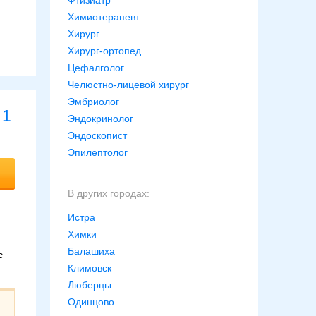
Фтизиатр
Химиотерапевт
Хирург
Хирург-ортопед
Цефалголог
Челюстно-лицевой хирург
Эмбриолог
1
Эндокринолог
Эндоскопист
Эпилептолог
В других городах:
Истра
Химки
Балашиха
с
Климовск
Люберцы
Одинцово