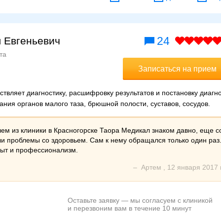
24
 Евгеньевич
та
Записаться на прием
ствляет диагностику, расшифровку результатов и постановку диагно
ания органов малого таза, брюшной полости, суставов, сосудов.
ем из клиники в Красногорске Таора Медикал знаком давно, еще с
ли проблемы со здоровьем. Сам к нему обращался только один раз
опыт и профессионализм.
–
Артем
,
12 января 2017 г
Оставьте заявку — мы согласуем с клиникой
и перезвоним вам в течение 10 минут