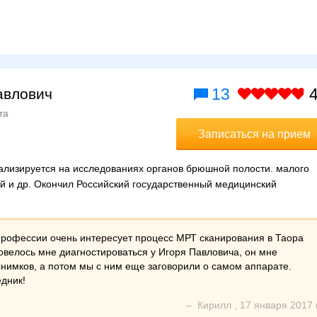
13
4
авлович
та
Записаться на прием
ализируется на исследованиях органов брюшной полости. малого
шей и др. Окончил Российский государственный медицинский
профессии очень интересует процесс МРТ сканирования в Таора
велось мне диагностироваться у Игоря Павловича, он мне
снимков, а потом мы с ним еще заговорили о самом аппарате.
дник!
–
Кирилл
,
17 января 2017 г