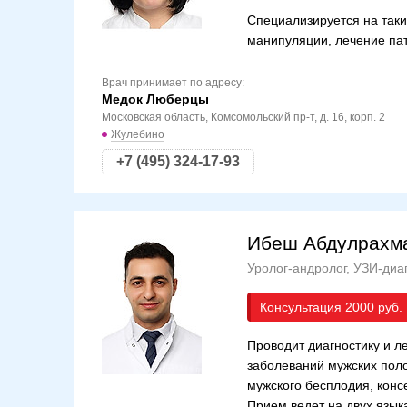
Специализируется на таки
манипуляции, лечение пат
Врач принимает по адресу:
Медок Люберцы
Московская область, Комсомольский пр-т, д. 16, корп. 2
Жулебино
+7 (495) 324-17-93
Ибеш Абдулрахм
Уролог-андролог, УЗИ-диа
Консультация
2000
Проводит диагностику и л
заболеваний мужских поло
мужского бесплодия, конс
Прием ведет на двух языка