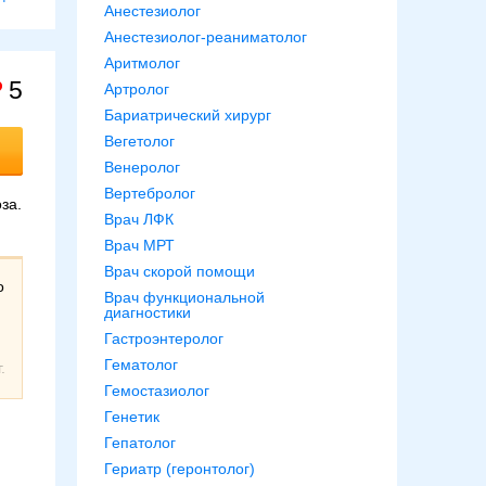
Анестезиолог
Анестезиолог-реаниматолог
Аритмолог
5
Артролог
Бариатрический хирург
Вегетолог
Венеролог
Вертебролог
за.
Врач ЛФК
Врач МРТ
Врач скорой помощи
о
Врач функциональной
.
диагностики
Гастроэнтеролог
Гематолог
.
Гемостазиолог
Генетик
Гепатолог
Гериатр (геронтолог)