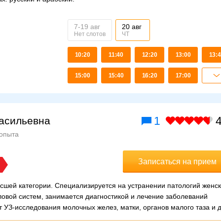
7-19 авг
20 авг
Нет слотов
ЧТ
10:20
11:40
12:20
13:00
13:
15:00
15:40
16:20
17:00
1
4
асильевна
 опыта
Записаться на прием
ысшей категории. Специализируется на устранении патологий женс
овой систем, занимается диагностикой и лечение заболеваний
 УЗ-исследования молочных желез, матки, органов малого таза и д