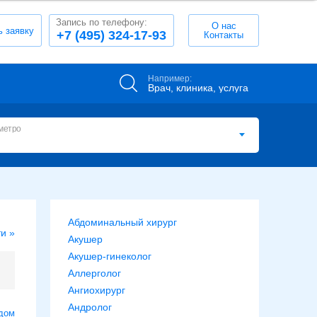
Запись по телефону:
О нас
ь заявку
+7 (495) 324-17-93
Контакты
Например:
Врач, клиника, услуга
метро
Абдоминальный хирург
и »
Акушер
Акушер-гинеколог
Аллерголог
Ангиохирург
Андролог
дом