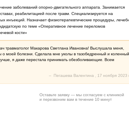
ечение заболеваний опорно-двигательного аппарата. Занимается
уставах, реабилитацией после травм. Специализируется на
ных инъекций. Назначает физиотерапевтические процедуры, лечеб
андидатскую по теме «Оперативное лечение переломов
ечевой кости»
ач травматолог Макарова Светлана Ивановна! Выслушала меня,
ы о моей болезни. Сделала мне уколы в тазобедренный и коленны
 лучше, я даже перестала принимать обезболивающие. Всем
–
Пегашева Валентина
,
17 ноября 2023 г
Оставьте заявку — мы согласуем с клиникой
и перезвоним вам в течение 10 минут