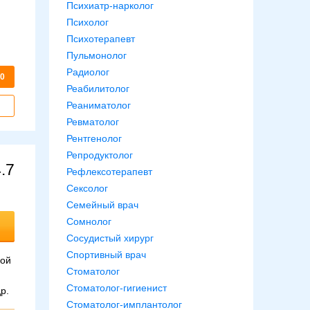
Психиатр-нарколог
Психолог
Психотерапевт
Пульмонолог
Радиолог
40
Реабилитолог
Реаниматолог
Ревматолог
Рентгенолог
Репродуктолог
.7
Рефлексотерапевт
Сексолог
Семейный врач
Сомнолог
Сосудистый хирург
Спортивный врач
кой
Стоматолог
Стоматолог-гигиенист
р.
Стоматолог-имплантолог