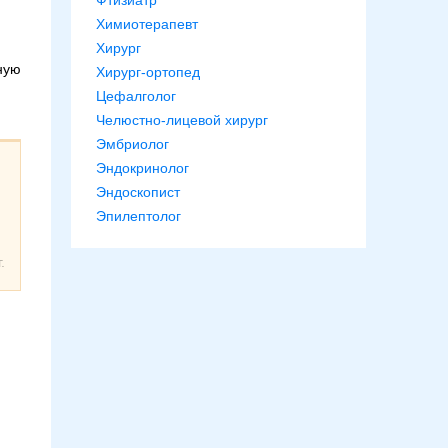
Фтизиатр
Химиотерапевт
Хирург
ную
Хирург-ортопед
Цефалголог
Челюстно-лицевой хирург
Эмбриолог
Эндокринолог
й
Эндоскопист
Эпилептолог
.