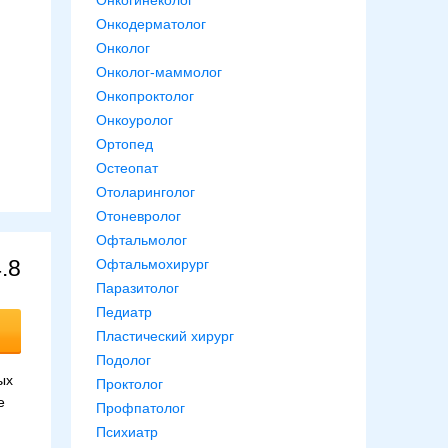
Онкогинеколог
Онкодерматолог
Онколог
Онколог-маммолог
Онкопроктолог
Онкоуролог
Ортопед
Остеопат
Отоларинголог
Отоневролог
Офтальмолог
.8
Офтальмохирург
Паразитолог
Педиатр
Пластический хирург
Подолог
ых
Проктолог
е
Профпатолог
Психиатр