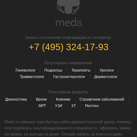
Запись и уточнение информации по телефону:
+7 (495) 324-17-93
Популярные направление:
Гинекологи
Педиатры
Терапевты
Урологи
Травматологи
Гастроэнтерологи
Дерматологи
Популярные разделы:
Диагностика
Врачи
Клиники
Справочник заболеваний
МРТ
УЗИ
КТ
Рентген
Meds.ru поможет вам быстро найти диагностический центр, клинику
или подобрать квалифицированного специалиста, оформить заявку
на прием, не выходя из дома. Онлайн запись на консультацию