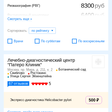
8300
Реовазография (РВГ)
6400
Респираторный мониторинг
Смотреть еще »
1990
Спирометрия
Сортировать:
по рейтингу
5500
Электроэнцефалография (ЭЭГ)
Врачи
По субботам
По воскресеньям
Велоэргометрия (ЭКГ с физической
18750
нагрузкой)
2000
ЭКГ с расшифровкой
Лечебно-диагностический центр
3800
Эхокардиография (ЭХОКГ)
"Патеро Клиник"
Ботанический сад
Москва, пр. Мира, д. 211, к. 2
6600
ЭКГ на дому
Свиблово
Ростокино
Улица Сергея Эйзенштейна
4600
Электронейромиография (ЭНМГ)
67
отзывов
5
Экспресс-диагностика Helicobacter pylori
500