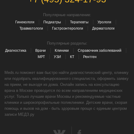
Популярные направление:
Гинекологи
Педиатры
Терапевты
Урологи
Травматологи
Гастроэнтерологи
Дерматологи
Популярные разделы:
Диагностика
Врачи
Клиники
Справочник заболеваний
МРТ
УЗИ
КТ
Рентген
Meds.ru поможет вам быстро найти диагностический центр, клинику
или подобрать квалифицированного специалиста, оформить заявку
на прием, не выходя из дома. Онлайн запись на консультацию
врача в Москве проводится по всем направлениям медицинских
услуг. Только лучшие врачи Москвы и рекомендуемые частные
клиники и широкопрофильные поликлиники. Детские врачи, скорая
помощь и вызов на дом - быть здоровым проще с единым центром
записи МЕДЗ.ру