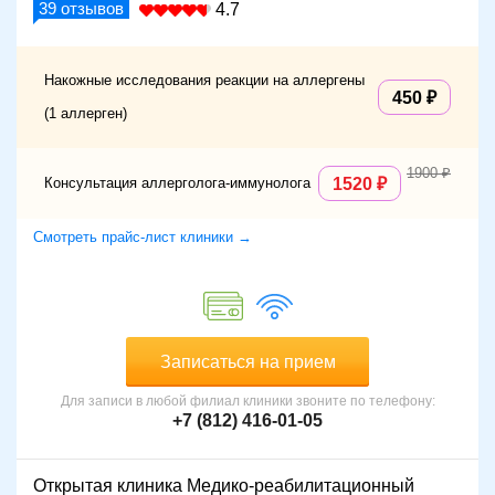
39
отзывов
реакцию у ребенка или взрослого, обращаются в
4.7
аллергоцентр. Москва располагает большим количеством
медицинских учреждений, где проводится
соответствующая диагностика и терапия. Получить
Накожные исследования реакции на аллергены
450
подробную информацию по этому вопросу и записаться
(1 аллерген)
на прием в режиме онлайн можно на интернет-портале
Meds.ru. Здесь собраны сведения обо всех клиниках и
медцентрах города, где работают врачи-аллергологи, что
1900
Консультация аллерголога-иммунолога
1520
очень облегчает выбор.
Смотреть прайс-лист клиники →
Записаться на прием
Для записи в любой филиал клиники звоните по телефону:
+7 (812) 416-01-05
Открытая клиника Медико-реабилитационный