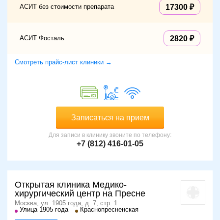
АСИТ без стоимости препарата
17300
кожные высыпания, сопровождающиеся зудом;
сыпь.
Центр аллергологии занимается диагностикой и лечением
АСИТ Фосталь
2820
следующих заболеваний:
Смотреть прайс-лист клиники →
аллергический риноконъюнктивит;
сенная лихорадка, или поллиноз;
атопический дерматит;
отек Квинке;
острая и хроническая крапивница;
бронхиальная астма;
Записаться на прием
контактный дерматит;
эссудативный диатез;
Для записи в клинику звоните по телефону:
+7 (812) 416-01-05
пищевая аллергия.
Как записаться в клинику на портале
meds.ru
Открытая клиника Медико-
хирургический центр на Пресне
Симптоматика заболевания усиливается при
непосредственном контакте с аллергеном. Для точного
Москва, ул. 1905 года, д. 7, стр. 1
Улица 1905 года
Краснопресненская
определения веществ, вызывающих аллергическую