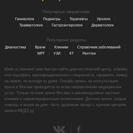
Популярные направление:
Гинекологи
Педиатры
Терапевты
Урологи
Травматологи
Гастроэнтерологи
Дерматологи
Популярные разделы:
Диагностика
Врачи
Клиники
Справочник заболеваний
МРТ
УЗИ
КТ
Рентген
Meds.ru поможет вам быстро найти диагностический центр, клинику
или подобрать квалифицированного специалиста, оформить заявку
на прием, не выходя из дома. Онлайн запись на консультацию
врача в Москве проводится по всем направлениям медицинских
услуг. Только лучшие врачи Москвы и рекомендуемые частные
клиники и широкопрофильные поликлиники. Детские врачи, скорая
помощь и вызов на дом - быть здоровым проще с единым центром
записи МЕДЗ.ру