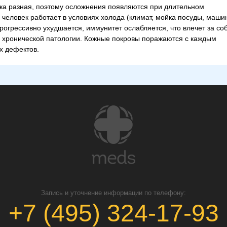
ека разная, поэтому осложнения появляются при длительном
 человек работает в условиях холода (климат, мойка посуды, машин
рогрессивно ухудшается, иммунитет ослабляется, что влечет за со
 хронической патологии. Кожные покровы поражаются с каждым
х дефектов.
Запись и уточнение информации по телефону:
+7 (495) 324-17-93