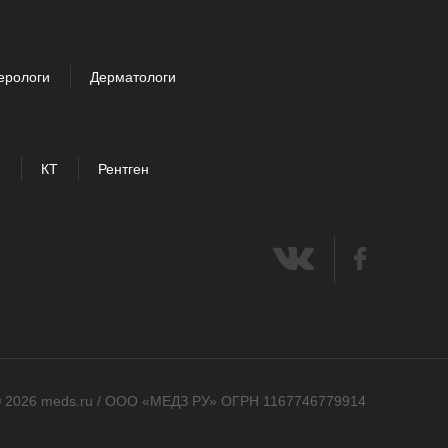
ерологи
Дерматологи
И
КТ
Рентген
 2026 meds.ru / ООО «МЕДЗ РУ» ОГРН 1167746779914