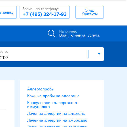
Запись по телефону:
О нас
ь заявку
+7 (495) 324-17-93
Контакты
Например:
Врач, клиника, услуга
метро
Аллергопробы
Кожные пробы на аллергию
Консультация аллерголога-
иммунолога
Лечение аллергии на алкоголь
Лечение аллергии на амброзию