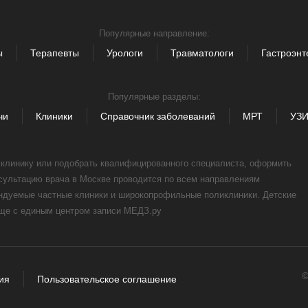
Популярные направление:
ы
Терапевты
Урологи
Травматологи
Гастроэнт
Популярные разделы:
чи
Клиники
Справочник заболеваний
МРТ
УЗ
, клинику или подобрать квалифицированного специалиста, оформить
нсультацию врача в Москве проводится по всем направлениям
ендуемые частные клиники и широкопрофильные поликлиники. Детские
още с единым центром записи МЕДЗ.ру
©
ия
Пользовательское соглашение