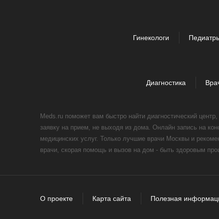
Гинекологи
Педиатр
Диагностика
Вра
Meds.ru поможет вам быстро найти диагностический центр
заявку на прием, не выходя из дома. Онлайн запись на ко
медицинских услуг. Только лучшие врачи Москвы и реком
врачи, скорая помощь и вызов на дом - быть здоровым пр
О проекте
Карта сайта
Полезная информац