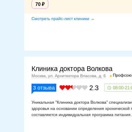
появления симптомов, определят дальнейшую та
70
атопической формой дерматита. Диагноз устанавл
развития заболевания. Особое значение уделяют
Смотреть прайс-лист клиники →
Основные этапы лечения
Трудности в лечении заключаются в отсутствии в
года. Из медикаментозных средств назначаются а
Супрастин. Рекомендуется максимально закрывать
перед выходом на улицу. Взрослым людям необход
поможет укрепить иммунитет, предупредить аллер
повышается риск развития отека Квинке, анафила
Клиника доктора Волкова
Профсою
Москва, ул. Архитектора Власова, д. 6
2.3
3
отзыва
08:00-21:
Уникальная "Клиника доктора Волкова" специализ
здоровья на основании определения хронической 
составляется индивидуальная программа питания.