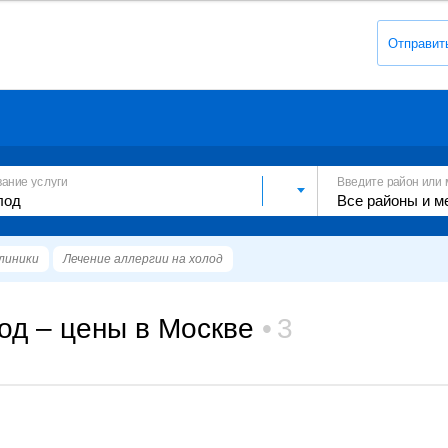
Отправит
вание услуги
Введите район или 
линики
Лечение аллергии на холод
од – цены в Москве
3