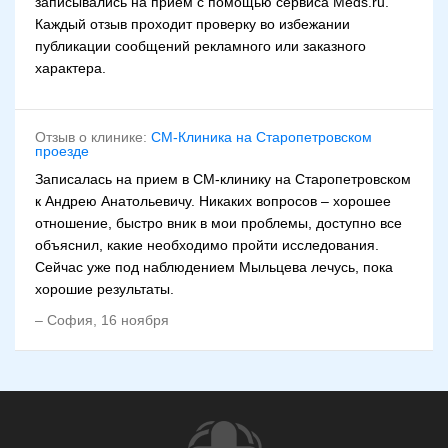
записывались на прием с помощью сервиса Meds.ru.
проведение КТ, эндоскопии полости носа и околоносовых
Каждый отзыв проходит проверку во избежании
пазух.
публикации сообщений рекламного или заказного
характера.
Основные этапы лечения
Лечение аллергии на амброзию осуществляется в 2
этапа. Первый этап — обострение заболевания в период,
Отзыв о клинике:
СМ-Клиника на Старопетровском
когда происходит пыление растений. В острой фазе
проезде
назначаются антигистаминные препараты — местно и
Записалась на прием в СМ-клинику на Старопетровском
внутрь, а также ингаляционные глюкокортикостероиды.
к Андрею Анатольевичу. Никаких вопросов – хорошее
отношение, быстро вник в мои проблемы, доступно все
На втором этапе (вне действия аллергенов растения)
делается акцент на специфической иммунотерапии. Ее
объяснил, какие необходимо пройти исследования.
цель — добиться продолжительной ремиссии,
Сейчас уже под наблюдением Мыльцева лечусь, пока
предупредить возникновение более тяжелых форм
хорошие результаты.
болезни, снизить потребность в фармакотерапии. Для
–
София
,
16 ноября
иммунотерапии используются аллергенспецифические
препараты.
Осложнения
При отсутствии своевременного и адекватного лечения
аллергия на амброзию может спровоцировать развитие в