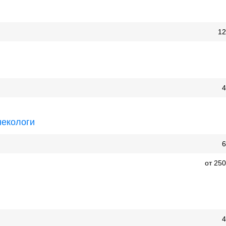
12
4
некологи
6
от 25
4