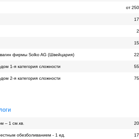
от 25
17
2
15
овагин фирмы Solko AG (Швейцария)
22
дом 1-я категория сложности
55
дом 2-я категория сложности
75
логи
 – 1 см.кв.
20
естным обезболиванием - 1 ед.
17