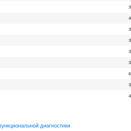
3
4
3
3
3
3
6
3
4
функциональной диагностики