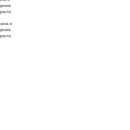
едение
раста.
рача и
едение
раста.