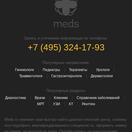
Запись и уточнение информации по телефону:
+7 (495) 324-17-93
Популярные направление:
Гинекологи
Педиатры
Терапевты
Урологи
Травматологи
Гастроэнтерологи
Дерматологи
Популярные разделы:
Диагностика
Врачи
Клиники
Справочник заболеваний
МРТ
УЗИ
КТ
Рентген
Meds.ru поможет вам быстро найти диагностический центр, клинику
или подобрать квалифицированного специалиста, оформить заявку
на прием, не выходя из дома. Онлайн запись на консультацию