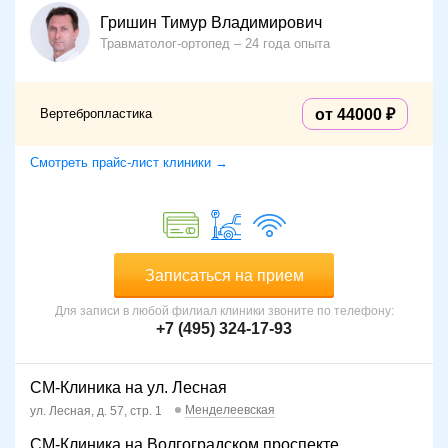
переломы тел позвонков (неосложненные) без
Гришин Тимур Владимирович
смещения отломков в просвет позвоночного канала,
Травматолог-ортопед
24 года опыта
возникающие из-за остеопороза;
опухоли позвонков и остеолитические метастазы;
гемангиомы тел позвонков;
Вертебропластика
от 44000
травматические компрессионные переломы без
перемещения отломков в сторону позвоночного
канала;
Смотреть прайс-лист клиники →
выраженный болевой синдром, обусловленный
остеонекрозом пораженных позвонков.
Как подготовиться к процедуре
В стандартное обследование перед выполнением
Записаться на прием
чрескожной вертебропластики входят:
Для записи в любой филиал клиники звоните по телефону:
физикальный осмотр и неврологическое
+7 (495) 324-17-93
обследование;
общеклинические анализы, выполнение
коагулограммы;
рентгенография позвоночника в 2-х проекциях;
СМ-Клиника на ул. Лесная
КТ с реконструкцией зоны повреждения;
Менделеевская
ул. Лесная, д. 57, стр. 1
МРТ — для оценки состояния спинного мозга и его
СМ-Клиника на Волгоградском проспекте
корешков.