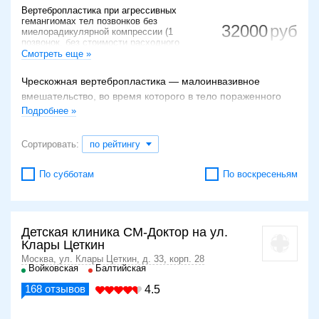
Вертебропластика при агрессивных
гемангиомах тел позвонков без
32000
миелорадикулярной компрессии (1
позвонок, без стоимости расходного
материала)
Смотреть еще »
Вертебропластика (склерозирование)
40000
Чрескожная вертебропластика — малоинвазивное
позвонков и межпозвоночных дисков
вмешательство, во время которого в тело пораженного
162000
Вертебропластика
позвонка под лучевым контролем вводится
Подробнее »
быстротвердеющий костный цемент, содержащий
Вертебропластика под КТ-контролем
86700
(за 1 позвонок)
полиметилметакрилат. Процедура используется в
Сортировать:
по рейтингу
200000
клинической практике для восстановления
Транспедикулярная фиксация
опороспособности поврежденного позвоночного
По субботам
По воскресеньям
сегмента, устранения болевого синдрома. С помощью
такого лечебно-профилактического воздействия удается
предупредить непоправимое поражение спинного мозга,
добиться ранней активизации и сокращения сроков
Детская клиника СМ-Доктор на ул.
Клары Цеткин
восстановления пациента.
Москва, ул. Клары Цеткин, д. 33, корп. 28
Войковская
Балтийская
Основные показания
168
отзывов
4.5
Наиболее частые показания к назначению чрескожной
вертебропластики: