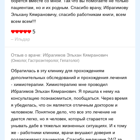
борется вместе со мной. Так что вы помогаете не только
пациентам, но и их родным. Спасибо врачу, Ибрагимову
Эльхану Кямрановичу, спасибо работникам книги, всем
всем всем!!!
5
– Ильдар
Отзыв о враче:
Ибрагимов Эльхан Кямранович
(Онколог, Гастроэнтеролог, Гепатолог)
Обратилась в эту клинику для прохождениям
дополнительных обследований и прохождения лечения
- химиотерапии. Химиотерапию мне проводил
Ибрагимов Эльхан Кямранович. Я пришла к нему на
консультацию познакомиться, пообщаться. Через время
я убедилась, что он является отличным доктором и
человеком. Понятное дело, что все это лечение не
дается легко, но я человек, который старается не
унывать дабе в тяжелых жизненных ситуациях. И к тому
же - работники клиники, врачи внушают доверия и
поддерживают пациентов. Спасибо медицине 24/7 за