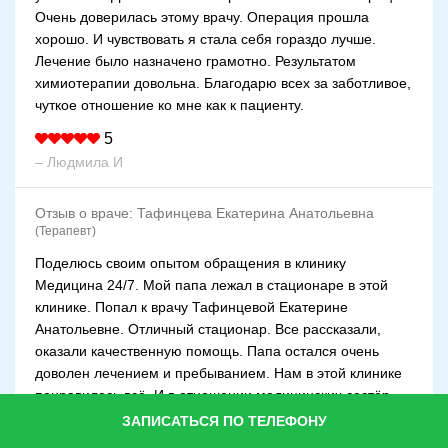
Очень доверилась этому врачу. Операция прошла
хорошо. И чувствовать я стала себя гораздо лучше.
Лечение было назначено грамотно. Результатом
химиотерапии довольна. Благодарю всех за заботливое,
чуткое отношение ко мне как к пациенту.
5
– Людмила И
Отзыв о враче:
Тафинцева Екатерина Анатольевна
(Терапевт)
Поделюсь своим опытом обращения в клинику
Медицина 24/7. Мой папа лежал в стационаре в этой
клинике. Попал к врачу Тафинцевой Екатерине
Анатольевне. Отличный стационар. Все рассказали,
оказали качественную помощь. Папа остался очень
доволен лечением и пребыванием. Нам в этой клинике
понравилось всё. И в отношении медицинских сестёр,
санитаров и всего коллектива. В палатах чисто,
ЗАПИСАТЬСЯ ПО ТЕЛЕФОНУ
подветренно, уборки проводятся часто. Каждый день