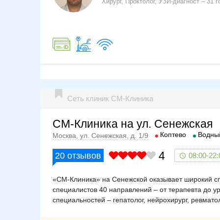
Хирург, Проктолог, УЗИ-диагност
31 г
Сеть клиник СМ-Клиника
СМ-Клиника на ул. Сенежская
Коптево
Водны
Москва, ул. Сенежская, д. 1/9
4
20
отзывов
08:00-22:
«СМ-Клиника» на Сенежской оказывает широкий спе
специалистов 40 направлений – от терапевта до у
специальностей – гепатолог, нейрохирург, ревматол