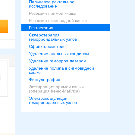
Пальцевое ректальное
исследование
Резекция прямой кишки
Резекция сигмовидной кишки
Ректоскопия
Склеротерапия
геморроидальных узлов
Сфинктерометрия
Удаление анальных кондилом
Удаление геморроя лазером
Удаление полипа в сигмовидной
кишке
Фистулография
Экстирпация прямой кишки
(операция Кеню-Майлса)
Электрокоагуляция
геморроидальных узлов