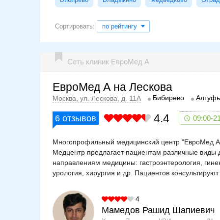
Сортировать:
по рейтингу
Сеть клиник ЕвроМед А
ЕвроМед А на Лескова
Бибирево
Алтуфь
Москва, ул. Лескова, д. 11А
4.4
6
отзывов
09:00-2
Многопрофильный медицинский центр "ЕвроМед А" 
Медцентр предлагает пациентам различные виды 
направлениям медицины: гастроэнтерология, гинек
урология, хирургия и др. Пациентов консультируют
4
Мамедов Рашид Шапиевич