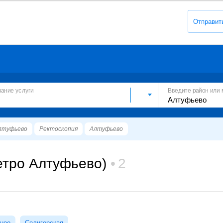
Отправит
вание услуги
Введите район или 
лтуфьево
Ректоскопия
Алтуфьево
етро Алтуфьево)
2
ное
Селигерская