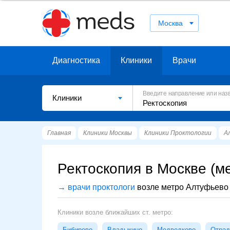
Москва
Диагностика
Клиники
Врачи
Введите направление или наз
Клиники
Главная
Клиники Москвы
Клиники Проктологии
А
Ректоскопия в Москве (м
→ врачи проктологи
возле метро Алтуфьево
Клиники возле ближайших ст. метро:
Бибирево
Владыкино
Медведково
Отрад