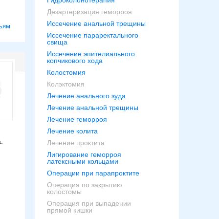
Гидроколонотерапия
Дезартеризация геморроя
Иссечение анальной трещины
ьям
Иссечение параректального
свища
Иссечение эпителиального
копчикового хода
Колостомия
Колэктомия
Лечение анального зуда
Лечение анальной трещины
Лечение геморроя
Лечение колита
.
Лечение проктита
Лигирование геморроя
латексными кольцами
Операции при парапроктите
Операция по закрытию
колостомы
Операция при выпадении
прямой кишки