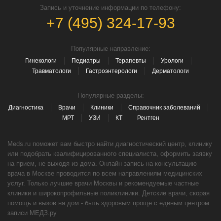
Запись и уточнение информации по телефону:
+7 (495) 324-17-93
Популярные направление:
Гинекологи
Педиатры
Терапевты
Урологи
Травматологи
Гастроэнтерологи
Дерматологи
Популярные разделы:
Диагностика
Врачи
Клиники
Справочник заболеваний
МРТ
УЗИ
КТ
Рентген
Meds.ru поможет вам быстро найти диагностический центр, клинику
или подобрать квалифицированного специалиста, оформить заявку
на прием, не выходя из дома. Онлайн запись на консультацию
врача в Москве проводится по всем направлениям медицинских
услуг. Только лучшие врачи Москвы и рекомендуемые частные
клиники и широкопрофильные поликлиники. Детские врачи, скорая
помощь и вызов на дом - быть здоровым проще с единым центром
записи МЕДЗ.ру