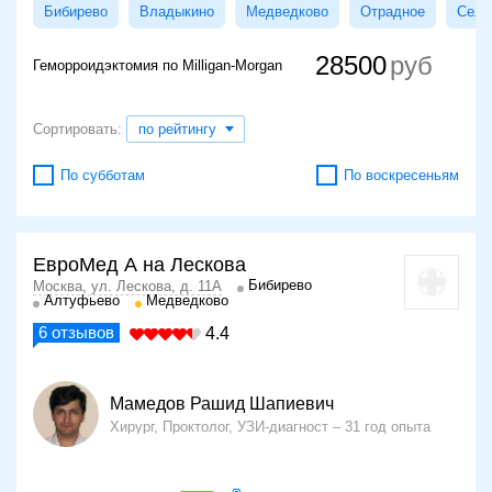
Бибирево
Владыкино
Медведково
Отрадное
Сели
28500
Геморроидэктомия по Milligan-Morgan
Сортировать:
по рейтингу
По субботам
По воскресеньям
ЕвроМед А на Лескова
Бибирево
Москва, ул. Лескова, д. 11А
Алтуфьево
Медведково
6
отзывов
4.4
Мамедов Рашид Шапиевич
Хирург, Проктолог, УЗИ-диагност
31 год опыта