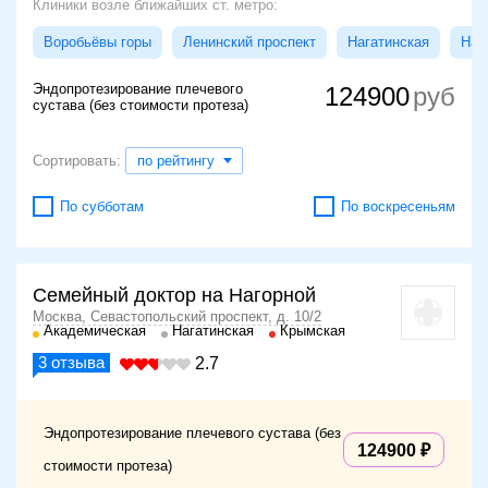
Клиники возле ближайших ст. метро:
Воробьёвы горы
Ленинский проспект
Нагатинская
Наг
Эндопротезирование плечевого
124900
сустава (без стоимости протеза)
Сортировать:
по рейтингу
По субботам
По воскресеньям
Семейный доктор на Нагорной
Москва, Севастопольский проспект, д. 10/2
Академическая
Нагатинская
Крымская
3
отзыва
2.7
Эндопротезирование плечевого сустава (без
124900
стоимости протеза)