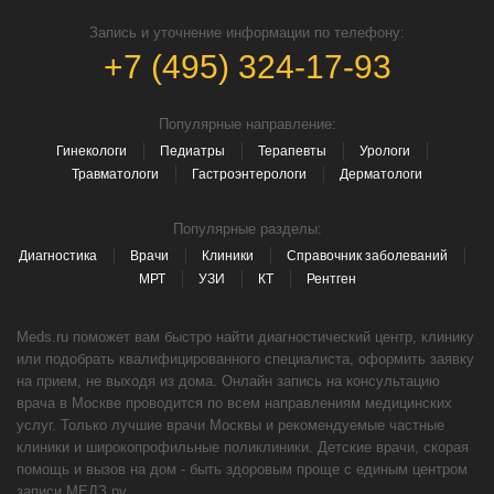
Запись и уточнение информации по телефону:
+7 (495) 324-17-93
Популярные направление:
Гинекологи
Педиатры
Терапевты
Урологи
Травматологи
Гастроэнтерологи
Дерматологи
Популярные разделы:
Диагностика
Врачи
Клиники
Справочник заболеваний
МРТ
УЗИ
КТ
Рентген
Meds.ru поможет вам быстро найти диагностический центр, клинику
или подобрать квалифицированного специалиста, оформить заявку
на прием, не выходя из дома. Онлайн запись на консультацию
врача в Москве проводится по всем направлениям медицинских
услуг. Только лучшие врачи Москвы и рекомендуемые частные
клиники и широкопрофильные поликлиники. Детские врачи, скорая
помощь и вызов на дом - быть здоровым проще с единым центром
записи МЕДЗ.ру