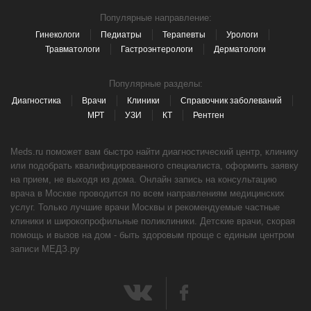
Популярные направление:
Гинекологи
Педиатры
Терапевты
Урологи
Травматологи
Гастроэнтерологи
Дерматологи
Популярные разделы:
Диагностика
Врачи
Клиники
Справочник заболеваний
МРТ
УЗИ
КТ
Рентген
Meds.ru поможет вам быстро найти диагностический центр, клинику
или подобрать квалифицированного специалиста, оформить заявку
на прием, не выходя из дома. Онлайн запись на консультацию
врача в Москве проводится по всем направлениям медицинских
услуг. Только лучшие врачи Москвы и рекомендуемые частные
клиники и широкопрофильные поликлиники. Детские врачи, скорая
помощь и вызов на дом - быть здоровым проще с единым центром
записи МЕДЗ.ру