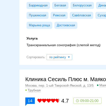
Баррикадная
Беговая
Белорусская
Дина
Пушкинская
Рижская
Савёловская
Суха
Марьина роща
Достоевская
Услуга
Транскраниальная сонография (слепой метод)
Сортировать:
по рейтингу
Клиника Сесиль Плюс м. Маяко
Мая
Москва, пер. 1-ый Тверской-Ямской, д. 13/5
Трубная
4.7
14
09:00-21:00