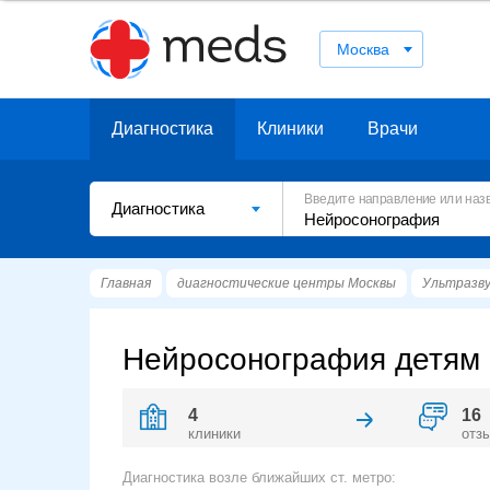
Москва
Диагностика
Клиники
Врачи
Введите направление или наз
Диагностика
Главная
диагностические центры Москвы
Ультразву
Нейросонография детям 
4
16
клиники
отз
Диагностика возле ближайших ст. метро: