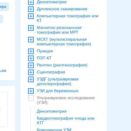
Денситометрия
ира
Дуплексное сканирование
Компьютерная томография или
КТ
Магнитно-резонансная
томография или МРТ
МСКТ (мультиспиральная
компьютерная томография)
Пункция
ПЭТ-КТ
Рентген (рентгенография)
ьям
Сцинтиграфия
УЗДГ (ультразвуковая
допплерография)
УЗИ для беременных
Ультразвуковое исследование
(УЗИ)
Денситометрия
Кардиотокография плода или
КТГ
Комплексное УЗИ