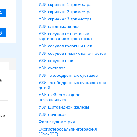
УЗИ скрининг 1 триместра
УЗИ скрининг 2 триместра
4
УЗИ скрининг 3 триместра
УЗИ слюнных желез
6
УЗИ сосудов (с цветовым
картированием кровотока)
УЗИ сосудов головы и шеи
УЗИ сосудов нижних конечностей
УЗИ сосудов шеи
УЗИ суставов
УЗИ тазобедренных суставов
УЗИ тазобедренных суставов для
детей
УЗИ шейного отдела
позвоночника
УЗИ щитовидной железы
УЗИ яичников
ии,
Фолликулометрия
Эхогистеросальпингография
(Эхо-ГСГ)