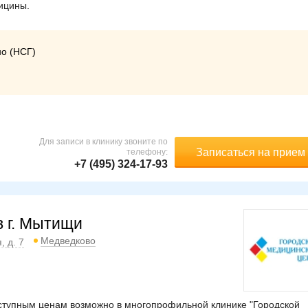
ицины.
но (НСГ)
Для записи в клинику звоните по
Записаться на прием
телефону:
+7 (495) 324-17-93
в г. Мытищи
Медведково
, д. 7
оступным ценам возможно в многопрофильной клинике "Городской