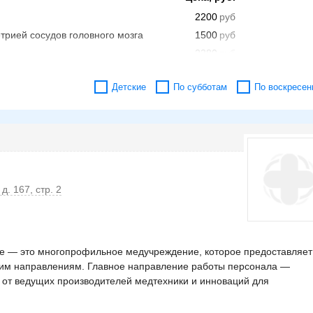
2200
трией сосудов головного мозга
1500
2380
года)
2000
Детские
По субботам
По воскресен
жденных)
1500
2105
афией новорожденным
1000
3300
ьно (НСГ)
1500
н
1900
д. 167, стр. 2
ке — это многопрофильное медучреждение, которое предоставляет
ким направлениям. Главное направление работы персонала —
 от ведущих производителей медтехники и инноваций для