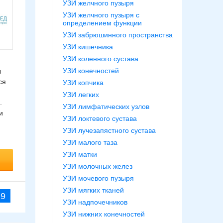
УЗИ желчного пузыря
УЗИ желчного пузыря с
определением функции
УЗИ забрюшинного пространства
УЗИ кишечника
УЗИ коленного сустава
УЗИ конечностей
ы
ся
УЗИ копчика
УЗИ легких
.
УЗИ лимфатических узлов
и
УЗИ локтевого сустава
УЗИ лучезапястного сустава
УЗИ малого таза
УЗИ матки
УЗИ молочных желез
УЗИ мочевого пузыря
УЗИ мягких тканей
19
УЗИ надпочечников
УЗИ нижних конечностей