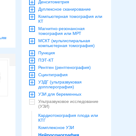
Денситометрия
Дуплексное сканирование
Компьютерная томография или
КТ
Магнитно-резонансная
томография или МРТ
ьям
МСКТ (мультиспиральная
компьютерная томография)
Пункция
ПЭТ-КТ
Рентген (рентгенография)
Сцинтиграфия
УЗДГ (ультразвуковая
допплерография)
УЗИ для беременных
Ультразвуковое исследование
(УЗИ)
Кардиотокография плода или
КТГ
Комплексное УЗИ
Нейросонография