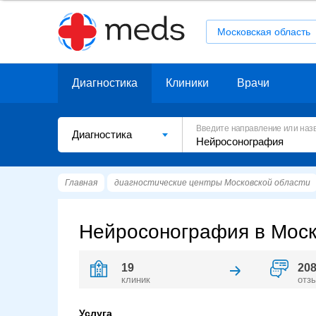
Московская область
Диагностика
Клиники
Врачи
Введите направление или наз
Диагностика
Главная
диагностические центры Московской области
Нейросонография в Моск
19
20
клиник
отз
Услуга