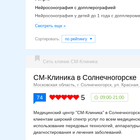
Нейросонография с допплерографией
Нейросонография у детей до 1 года с допплероме
УЗИ периферических нервов (1 зона)
Смотреть еще »
Нейросонография — НСГ и допплер (у детей до 1 
Сортировать:
по рейтингу
Нейросонография (УЗИ головного мозга у новоро
Нейросонография (дети)
Нейросонография через родничок с допплерогр
Сеть клиник СМ-Клиника
Нейросонография детская
УЗИ головного мозга у детей до 1 года включител
СМ-Клиника в Солнечногорске
УЗИ головного мозга у детей до 1 года включитель
Московская область, г. Солнечногорск, ул. Красная, 
5
74
09:00-21:00
Медицинский центр "СМ-Клиника" в Солнечногорс
клиентам широкий спектр услуг по всем медицинс
использование передовых технологий, аппаратуры
диагностирования и лечения заболеваний.