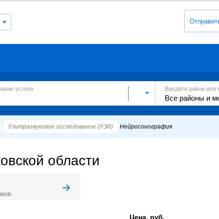
Отправит
вание услуги
Введите район или 
Ультразвуковое исследование (УЗИ)
Нейросонография
овской области
8
ывов
Цена, руб.