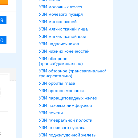
УЗИ молочных желез
УЗИ мочевого пузыря
39
УЗИ мягких тканей
УЗИ мягких тканей лица
УЗИ мягких тканей шеи
60
УЗИ надпочечников
УЗИ нижних конечностей
УЗИ обзорное
(трансабдоминально)
УЗИ обзорное (трансвагинально/
трансректально)
УЗИ орбиты глаза
УЗИ органов мошонки
УЗИ паращитовидных желез
УЗИ паховых лимфоузлов
УЗИ печени
УЗИ плевральной полости
УЗИ плечевого сустава
х
УЗИ поджелудочной железы