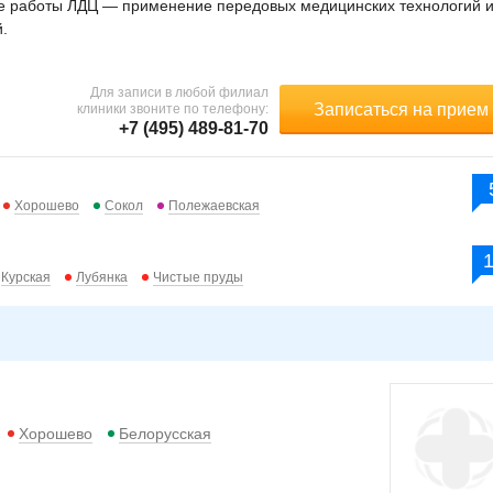
е работы ЛДЦ — применение передовых медицинских технологий 
.
Для записи в любой филиал
Записаться на прием
клиники звоните по телефону:
+7 (495) 489-81-70
Хорошево
Сокол
Полежаевская
Курская
Лубянка
Чистые пруды
Хорошево
Белорусская