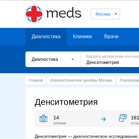
Москва
Диагностика
Клиники
Врачи
Введите направление или наз
Диагностика
Главная
диагностические центры Москвы
Ультразву
Денситометрия
14
16
клиник
отз
Денситометрия
— диагностическое исследование,