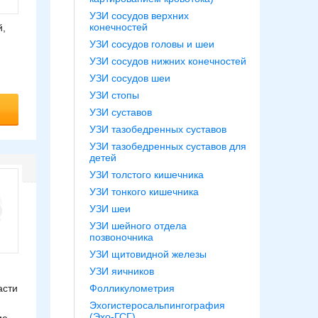
УЗИ сосудов верхних
конечностей
й,
УЗИ сосудов головы и шеи
УЗИ сосудов нижних конечностей
УЗИ сосудов шеи
УЗИ стопы
УЗИ суставов
УЗИ тазобедренных суставов
УЗИ тазобедренных суставов для
детей
УЗИ толстого кишечника
УЗИ тонкого кишечника
УЗИ шеи
УЗИ шейного отдела
позвоночника
УЗИ щитовидной железы
УЗИ яичников
асти
Фолликулометрия
Эхогистеросальпингография
(Эхо-ГСГ)