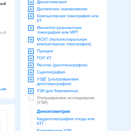
Денситометрия
рый
Дуплексное сканирование
Компьютерная томография или
КТ
Магнитно-резонансная
томография или МРТ
ный
МСКТ (мультиспиральная
компьютерная томография)
Пункция
ПЭТ-КТ
Рентген (рентгенография)
ся
Сцинтиграфия
УЗДГ (ультразвуковая
допплерография)
ьям
УЗИ для беременных
Ультразвуковое исследование
ь
(УЗИ)
Денситометрия
а
Кардиотокография плода или
КТГ
Комплексное УЗИ