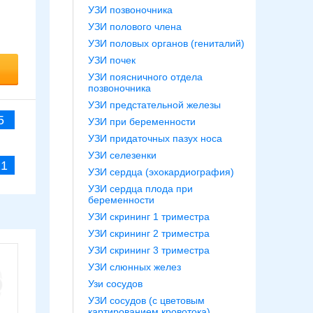
и
УЗИ позвоночника
УЗИ полового члена
УЗИ половых органов (гениталий)
УЗИ почек
УЗИ поясничного отдела
позвоночника
УЗИ предстательной железы
5
УЗИ при беременности
УЗИ придаточных пазух носа
УЗИ селезенки
11
УЗИ сердца (эхокардиография)
УЗИ сердца плода при
беременности
УЗИ скрининг 1 триместра
УЗИ скрининг 2 триместра
УЗИ скрининг 3 триместра
УЗИ слюнных желез
Узи сосудов
УЗИ сосудов (с цветовым
картированием кровотока)