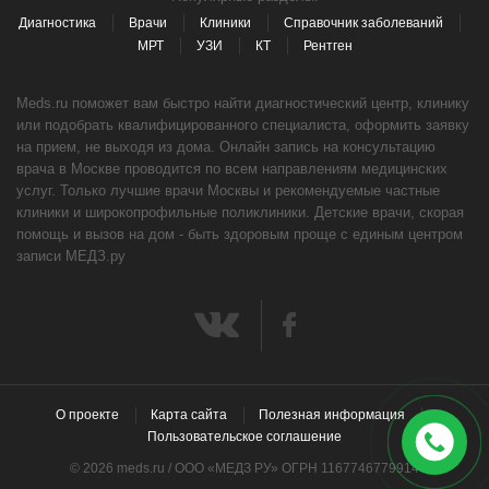
Диагностика
Врачи
Клиники
Справочник заболеваний
МРТ
УЗИ
КТ
Рентген
Meds.ru поможет вам быстро найти диагностический центр, клинику
или подобрать квалифицированного специалиста, оформить заявку
на прием, не выходя из дома. Онлайн запись на консультацию
врача в Москве проводится по всем направлениям медицинских
услуг. Только лучшие врачи Москвы и рекомендуемые частные
клиники и широкопрофильные поликлиники. Детские врачи, скорая
помощь и вызов на дом - быть здоровым проще с единым центром
записи МЕДЗ.ру
О проекте
Карта сайта
Полезная информация
Пользовательское соглашение
© 2026 meds.ru / ООО «МЕДЗ РУ» ОГРН 1167746779914