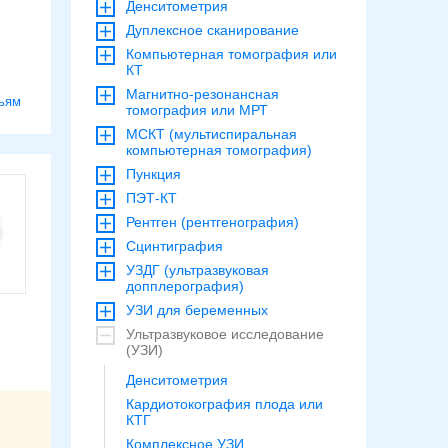
Денситометрия
Дуплексное сканирование
Компьютерная томография или
КТ
Магнитно-резонансная
ьям
томография или МРТ
МСКТ (мультиспиральная
компьютерная томография)
Пункция
ПЭТ-КТ
Рентген (рентгенография)
Сцинтиграфия
УЗДГ (ультразвуковая
допплерография)
УЗИ для беременных
Ультразвуковое исследование
(УЗИ)
Денситометрия
Кардиотокография плода или
КТГ
Комплексное УЗИ