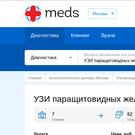
Москва
Диагностика
Клиники
Врачи
Введите направление или наз
Диагностика
Главная
диагностические центры Москвы
Ультразву
УЗИ паращитовидных жел
7
82
клиник
отз
Услуга
Цена, руб.