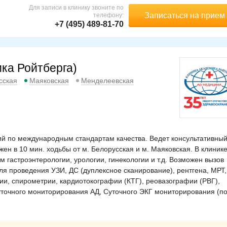
Для записи в клинику звоните по
Записаться на прием
телефону:
+7 (495) 489-81-70
ка Ройтберга)
сская
Маяковская
Менделеевская
 по международным стандартам качества. Ведет консультативный
ен в 10 мин. ходьбы от м. Белорусская и м. Маяковская. В клиник
 гастроэнтерологии, урологии, гинекологии и т.д. Возможен вызов
я проведения УЗИ, ДС (дуплексное сканирование), рентгена, МРТ,
ии, спирометрии, кардиотокографии (КТГ), реовазографии (РВГ),
точного мониторирования АД, Суточного ЭКГ мониторирования (п