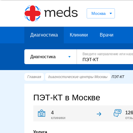
Москва
Диагностика
Клиники
Врачи
Введите направление или наз
Диагностика
Главная
диагностические центры Москвы
ПЭТ-КТ
ПЭТ-КТ в Москве
4
12
клиники
отз
Услуга