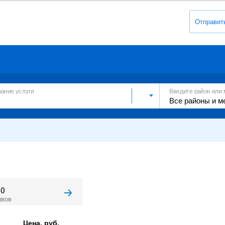
Отправит
вание услуги
Введите район или 
60
ывов
Цена, руб.