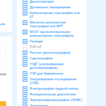
Денситометрия
Дуплексное сканирование
Компьютерная томография или
КТ
Магнитно-резонансная
ьям
томография или МРТ
МСКТ (мультиспиральная
компьютерная томография)
Пункция
ПЭТ-КТ
Рентген (рентгенография)
Сцинтиграфия
УЗДГ (ультразвуковая
допплерография)
УЗИ для беременных
ется
Ультразвуковое исследование
(УЗИ)
Флюорография грудной клетки
Функциональная диагностика
Электронейромиография (ЭНМГ)
Эндоскопия