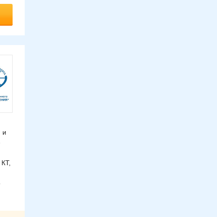
 и
е
 КТ,
о