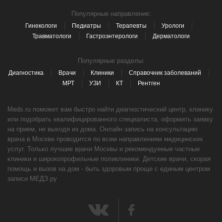
Популярные направление:
Гинекологи
Педиатры
Терапевты
Урологи
Травматологи
Гастроэнтерологи
Дерматологи
Популярные разделы:
Диагностика
Врачи
Клиники
Справочник заболеваний
МРТ
УЗИ
КТ
Рентген
Meds.ru поможет вам быстро найти диагностический центр, клинику
или подобрать квалифицированного специалиста, оформить заявку
на прием, не выходя из дома. Онлайн запись на консультацию
врача в Москве проводится по всем направлениям медицинских
услуг. Только лучшие врачи Москвы и рекомендуемые частные
клиники и широкопрофильные поликлиники. Детские врачи, скорая
помощь и вызов на дом - быть здоровым проще с единым центром
записи МЕДЗ.ру