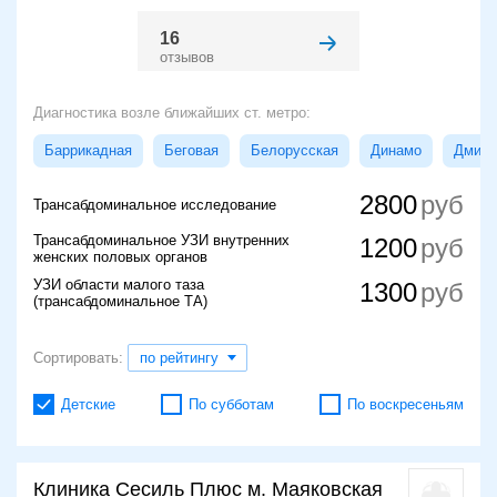
16
отзывов
Диагностика возле ближайших ст. метро:
Баррикадная
Беговая
Белорусская
Динамо
Дмитр
2800
Трансабдоминальное исследование
Трансабдоминальное УЗИ внутренних
1200
женских половых органов
УЗИ области малого таза
1300
(трансабдоминальное ТА)
Сортировать:
по рейтингу
Детские
По субботам
По воскресеньям
Клиника Сесиль Плюс м. Маяковская