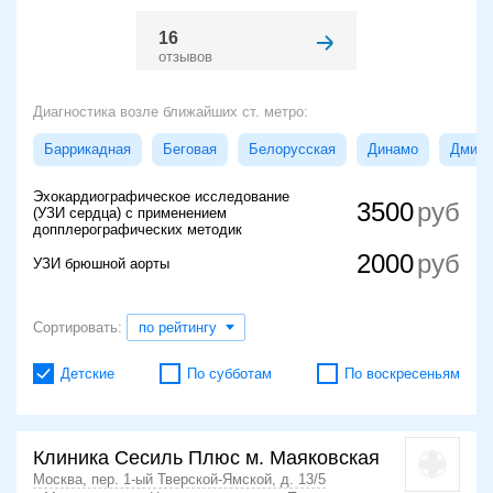
16
отзывов
Диагностика возле ближайших ст. метро:
Баррикадная
Беговая
Белорусская
Динамо
Дмитр
Эхокардиографическое исследование
3500
(УЗИ сердца) с применением
допплерографических методик
2000
УЗИ брюшной аорты
Сортировать:
по рейтингу
Детские
По субботам
По воскресеньям
Клиника Сесиль Плюс м. Маяковская
Москва, пер. 1-ый Тверской-Ямской, д. 13/5