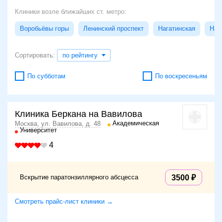
Клиники возле ближайших ст. метро:
Воробьёвы горы
Ленинский проспект
Нагатинская
Наг
Сортировать:
по рейтингу
По субботам
По воскресеньям
Клиника Беркана на Вавилова
Академическая
Москва, ул. Вавилова, д. 48
Университет
4
Вскрытие паратонзиллярного абсцесса
3500
Смотреть прайс-лист клиники →