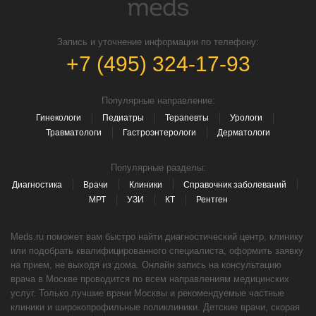
Запись и уточнение информации по телефону:
+7 (495) 324-17-93
Популярные направление:
Гинекологи
Педиатры
Терапевты
Урологи
Травматологи
Гастроэнтерологи
Дерматологи
Популярные разделы:
Диагностика
Врачи
Клиники
Справочник заболеваний
МРТ
УЗИ
КТ
Рентген
Meds.ru поможет вам быстро найти диагностический центр, клинику
или подобрать квалифицированного специалиста, оформить заявку
на прием, не выходя из дома. Онлайн запись на консультацию
врача в Москве проводится по всем направлениям медицинских
услуг. Только лучшие врачи Москвы и рекомендуемые частные
клиники и широкопрофильные поликлиники. Детские врачи, скорая