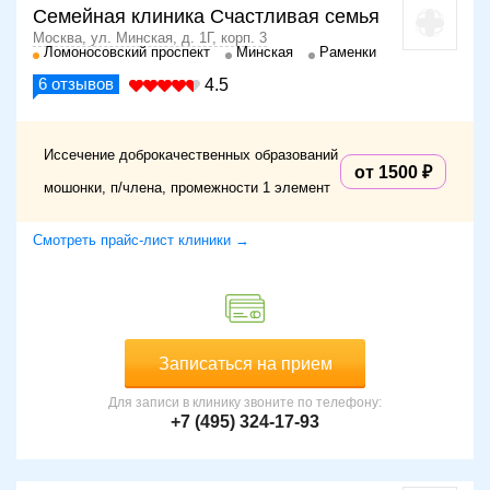
Местно показано физиотерапевтическое воздействие —
Семейная клиника Счастливая семья
сеансы лазеротерапии, УЗ-терапии. При
Москва, ул. Минская, д. 1Г, корп. 3
Ломоносовский проспект
Минская
Раменки
безрезультатности консервативных методов выполняются
продольные разрезы, назначаются рассасывающие
6
отзывов
4.5
препараты (Стекловидное тело, Алоэ, Пирогенал).
Осложнения
Иссечение доброкачественных образований
от 1500
При отсутствии адекватного лечения наблюдается
мошонки, п/члена, промежности 1 элемент
прогрессирование рассматриваемых заболеваний. В этом
случае к местным патологическим изменениям
Смотреть прайс-лист клиники →
присоединяется выраженная интоксикация организма с
лихорадкой, возможно развитие уросепсиса.
Если лечение воспалительных патологий полового члена
начато несвоевременно, существует риск развития
следующих осложнений:
Записаться на прием
фимоз;
Для записи в клинику звоните по телефону:
лимфангит и лимфаденит;
+7 (495) 324-17-93
абсцесс, некроз, гангрена полового члена.