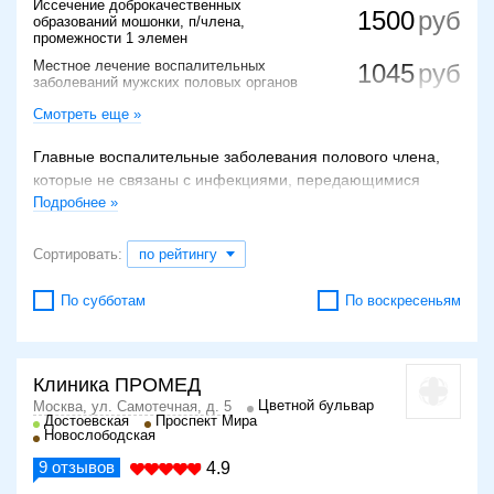
Иссечение доброкачественных
1500
образований мошонки, п/члена,
промежности 1 элемен
Местное лечение воспалительных
1045
заболеваний мужских половых органов
Медикаментозная обработка полового
1000
Смотреть еще »
члена при баланопостите
700
Главные воспалительные заболевания полового члена,
Лазеропунктура в урологии, 1 сеанс
которые не связаны с инфекциями, передающимися
половым путем, — это баланопостит и кавернит.
Подробнее »
Баланопостит — воспаление внутренней поверхности
Сортировать:
по рейтингу
крайней плоти пениса (постит) с одновременным
поражением головки (баланит). Эта патология
По субботам
По воскресеньям
развивается из-за нечистоплотного содержания половых
органов, уретрита, диабета, аллергических болезней. К
симптомам недуга относятся отек и покраснение крайней
плоти, появление эрозий и гнойных выделений на
Клиника ПРОМЕД
головке. Больные при этом жалуются на зуд, а также
Цветной бульвар
Москва, ул. Самотечная, д. 5
Достоевская
Проспект Мира
болезненность при половых сношениях.
Новослободская
9
отзывов
Кавернитом называется воспалительный процесс в
4.9
кавернозном теле пениса, возникающий вследствие