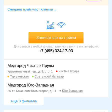
кавернозографию.
Смотреть прайс-лист клиники →
Основное внимание при постановке диагноза уделяется
выявлению характерных клинических признаков недуга.
По итогам исследований проводится дифференциальная
диагностика с сифилисом, дерматитом, аллергическим
отеком, рожистым воспалением крайней плоти. По
Записаться на прием
отдельным показаниям проводятся консультации с
эндокринологом, инфекционистом, аллергологом и
Для записи в любой филиал клиники звоните по телефону:
+7 (495) 324-17-93
другими специалистами.
Основные этапы лечения
Медгород Чистые Пруды
Для лечения неосложненной формы баланопостита
Чистые пруды
Кривоколенный пер., д. 9, стр. 1
используются промывания пораженных участков
Тургеневская
Сретенский бульвар
растворами перманганата калия и фурацилина,
подогретыми до 40-42 °С. В случае выявления признаков
Медгород Юго-Западная
нагноения пациенту назначаются антибиотики широкого
Юго-Западная
26-ти Бакинских Комиссаров, д. 11
спектра действия и сульфаниламиды.
еще 3 филиала
Терапия кавернитов заключается в применении
антибактериальных препаратов системного действия.