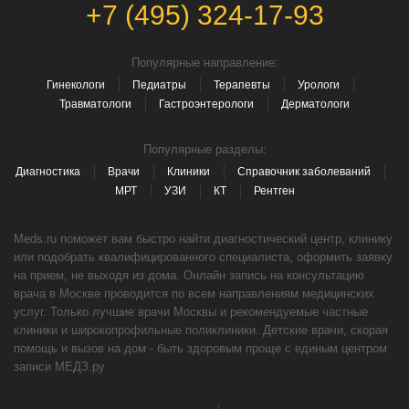
+7 (495) 324-17-93
Популярные направление:
Гинекологи
Педиатры
Терапевты
Урологи
Травматологи
Гастроэнтерологи
Дерматологи
Популярные разделы:
Диагностика
Врачи
Клиники
Справочник заболеваний
МРТ
УЗИ
КТ
Рентген
Meds.ru поможет вам быстро найти диагностический центр, клинику
или подобрать квалифицированного специалиста, оформить заявку
на прием, не выходя из дома. Онлайн запись на консультацию
врача в Москве проводится по всем направлениям медицинских
услуг. Только лучшие врачи Москвы и рекомендуемые частные
клиники и широкопрофильные поликлиники. Детские врачи, скорая
помощь и вызов на дом - быть здоровым проще с единым центром
записи МЕДЗ.ру