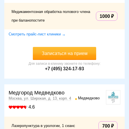
распространения инфекции при травмах уретры.
Симптоматически патология проявляется болью в
Медикаментозная обработка полового члена
1000
пенисе, выраженным его отеком, повышением
при баланопостите
температуры тела. Часто болезненные ощущения
сочетаются с эрекцией или острой задержкой
Смотреть прайс-лист клиники →
мочеиспускания.
Диагностические исследования
Записаться на прием
При подозрении на воспалительные заболевания
полового члена необходимо обратиться за медицинской
Для записи в клинику звоните по телефону:
помощью к урологу-андрологу. Назначение лечебных
+7 (495) 324-17-93
мероприятий осуществляется после прохождения
больным комплексного обследования.
Обследование может включать:
Медгород Медведково
Медведково
Москва, ул. Широкая, д. 13, корп. 4
изучение жалоб пациента и сбор анамнеза;
физикальное обследование с осмотром и
4.6
пальпацией наружных половых органов;
общий анализ крови;
биохимический анализ крови;
Лазеропунктура в урологии, 1 сеанс
700
УЗИ пениса;