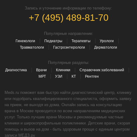
Запись и уточнение информации по телефону:
+7 (495) 489-81-70
Популярные направление:
Гинекологи
Педиатры
Терапевты
Урологи
Травматологи
Гастроэнтерологи
Дерматологи
Популярные разделы:
Диагностика
Врачи
Клиники
Справочник заболеваний
МРТ
УЗИ
КТ
Рентген
Meds.ru поможет вам быстро найти диагностический центр, клинику
или подобрать квалифицированного специалиста, оформить заявку
на прием, не выходя из дома. Онлайн запись на консультацию
врача в Москве проводится по всем направлениям медицинских
услуг. Только лучшие врачи Москвы и рекомендуемые частные
клиники и широкопрофильные поликлиники. Детские врачи, скорая
помощь и вызов на дом - быть здоровым проще с единым центром
записи МЕДЗ.ру