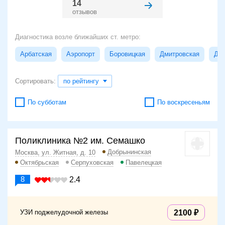
14
отзывов
Диагностика возле ближайших ст. метро:
Арбатская
Аэропорт
Боровицкая
Дмитровская
Доб
Сортировать:
по рейтингу
По субботам
По воскресеньям
Поликлиника №2 им. Семашко
Добрынинская
Москва, ул. Житная, д. 10
Октябрьская
Серпуховская
Павелецкая
8
2.4
УЗИ поджелудочной железы
2100