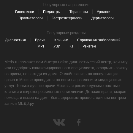
Популярные направление:
Гинекологи
Педиатры
Терапевты
Урологи
Травматологи
Гастроэнтерологи
Дерматологи
Популярные разделы:
Диагностика
Врачи
Клиники
Справочник заболеваний
МРТ
УЗИ
КТ
Рентген
Meds.ru поможет вам быстро найти диагностический центр, клинику
или подобрать квалифицированного специалиста, оформить заявку
на прием, не выходя из дома. Онлайн запись на консультацию
врача в Москве проводится по всем направлениям медицинских
услуг. Только лучшие врачи Москвы и рекомендуемые частные
клиники и широкопрофильные поликлиники. Детские врачи, скорая
помощь и вызов на дом - быть здоровым проще с единым центром
записи МЕДЗ.ру