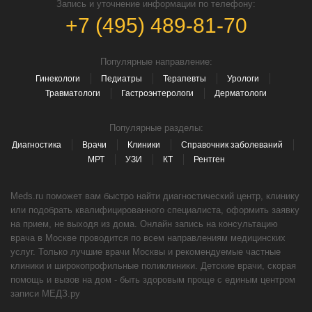
Запись и уточнение информации по телефону:
+7 (495) 489-81-70
Популярные направление:
Гинекологи
Педиатры
Терапевты
Урологи
Травматологи
Гастроэнтерологи
Дерматологи
Популярные разделы:
Диагностика
Врачи
Клиники
Справочник заболеваний
МРТ
УЗИ
КТ
Рентген
Meds.ru поможет вам быстро найти диагностический центр, клинику
или подобрать квалифицированного специалиста, оформить заявку
на прием, не выходя из дома. Онлайн запись на консультацию
врача в Москве проводится по всем направлениям медицинских
услуг. Только лучшие врачи Москвы и рекомендуемые частные
клиники и широкопрофильные поликлиники. Детские врачи, скорая
помощь и вызов на дом - быть здоровым проще с единым центром
записи МЕДЗ.ру