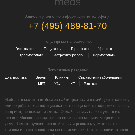
Запись и уточнение информации по телефону:
+7 (495) 489-81-70
Популярные направление:
Гинекологи
Педиатры
Терапевты
Урологи
Травматологи
Гастроэнтерологи
Дерматологи
Популярные разделы:
Диагностика
Врачи
Клиники
Справочник заболеваний
МРТ
УЗИ
КТ
Рентген
Meds.ru поможет вам быстро найти диагностический центр, клинику
или подобрать квалифицированного специалиста, оформить заявку
на прием, не выходя из дома. Онлайн запись на консультацию
врача в Москве проводится по всем направлениям медицинских
услуг. Только лучшие врачи Москвы и рекомендуемые частные
клиники и широкопрофильные поликлиники. Детские врачи, скорая