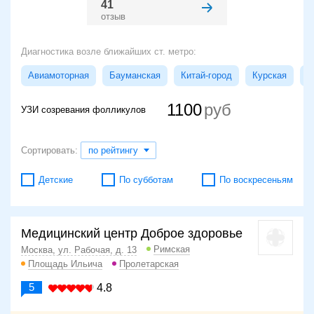
41
отзыв
Диагностика возле ближайших ст. метро:
Авиамоторная
Бауманская
Китай-город
Курская
М
1100
УЗИ созревания фолликулов
Сортировать:
по рейтингу
Детские
По субботам
По воскресеньям
Медицинский центр Доброе здоровье
Римская
Москва, ул. Рабочая, д. 13
Площадь Ильича
Пролетарская
5
4.8