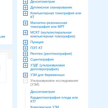
Денситометрия
Дуплексное сканирование
Компьютерная томография или
КТ
Магнитно-резонансная
томография или МРТ
МСКТ (мультиспиральная
компьютерная томография)
ьям
Пункция
ПЭТ-КТ
Рентген (рентгенография)
Сцинтиграфия
УЗДГ (ультразвуковая
допплерография)
УЗИ для беременных
Ультразвуковое исследование
(УЗИ)
Денситометрия
Кардиотокография плода или
КТГ
Комплексное УЗИ