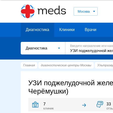
Москва
Диагностика
Клиники
Врачи
Введите направление или наз
Диагностика
Главная
диагностические центры Москвы
Ультразву
УЗИ поджелудочной желе
Черёмушки)
7
33
клиник
отз