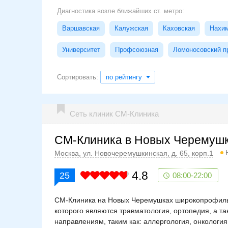
Диагностика возле ближайших ст. метро:
Варшавская
Калужская
Каховская
Нахим
Университет
Профсоюзная
Ломоносовский п
Сортировать:
по рейтингу
Сеть клиник СМ-Клиника
СМ-Клиника в Новых Черемуш
Москва, ул. Новочеремушкинская, д. 65, корп.1
4.8
25
08:00-22:00
СМ-Клиника на Новых Черемушках широкопрофиль
которого являются травматология, ортопедия, а т
направлениям, таким как: аллергология, онкология