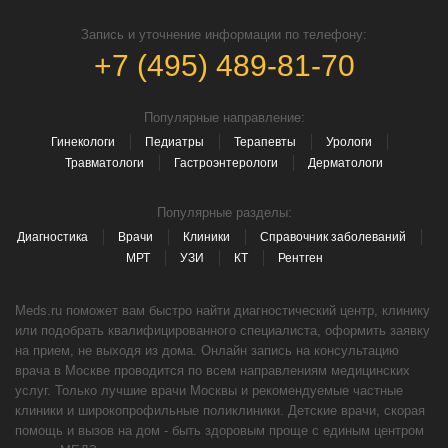
Запись и уточнение информации по телефону:
+7 (495) 489-81-70
Популярные направление:
Гинекологи
Педиатры
Терапевты
Урологи
Травматологи
Гастроэнтерологи
Дерматологи
Популярные разделы:
Диагностика
Врачи
Клиники
Справочник заболеваний
МРТ
УЗИ
КТ
Рентген
Meds.ru поможет вам быстро найти диагностический центр, клинику
или подобрать квалифицированного специалиста, оформить заявку
на прием, не выходя из дома. Онлайн запись на консультацию
врача в Москве проводится по всем направлениям медицинских
услуг. Только лучшие врачи Москвы и рекомендуемые частные
клиники и широкопрофильные поликлиники. Детские врачи, скорая
помощь и вызов на дом - быть здоровым проще с единым центром