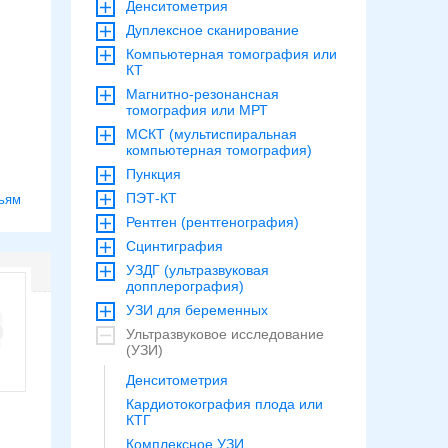
Денситометрия
Дуплексное сканирование
Компьютерная томография или
КТ
Магнитно-резонансная
томография или МРТ
МСКТ (мультиспиральная
компьютерная томография)
Пункция
ПЭТ-КТ
ьям
Рентген (рентгенография)
Сцинтиграфия
УЗДГ (ультразвуковая
допплерография)
УЗИ для беременных
Ультразвуковое исследование
(УЗИ)
Денситометрия
Кардиотокография плода или
КТГ
Комплексное УЗИ