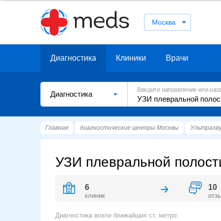
Москва
Диагностика
Клиники
Врачи
Введите направление или наз
Диагностика
Главная
диагностические центры Москвы
Ультразву
УЗИ плевральной полости
6
10
клиник
отз
Диагностика возле ближайших ст. метро: