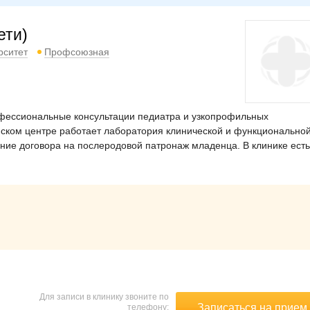
ети)
рситет
Профсоюзная
рофессиональные консультации педиатра и узкопрофильных
инском центре работает лаборатория клинической и функционально
ние договора на послеродовой патронаж младенца. В клинике есть
Для записи в клинику звоните по
Записаться на прием
телефону: