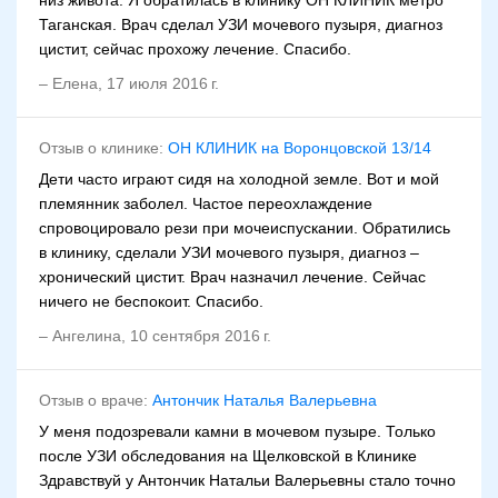
низ живота. Я обратилась в клинику ОН КЛИНИК метро
Таганская. Врач сделал УЗИ мочевого пузыря, диагноз
цистит, сейчас прохожу лечение. Спасибо.
–
Елена
,
17 июля 2016 г.
Отзыв о клинике:
ОН КЛИНИК на Воронцовской 13/14
Дети часто играют сидя на холодной земле. Вот и мой
племянник заболел. Частое переохлаждение
спровоцировало рези при мочеиспускании. Обратились
в клинику, сделали УЗИ мочевого пузыря, диагноз –
хронический цистит. Врач назначил лечение. Сейчас
ничего не беспокоит. Спасибо.
–
Ангелина
,
10 сентября 2016 г.
Отзыв о враче:
Антончик Наталья Валерьевна
У меня подозревали камни в мочевом пузыре. Только
после УЗИ обследования на Щелковской в Клинике
Здравствуй у Антончик Натальи Валерьевны стало точно