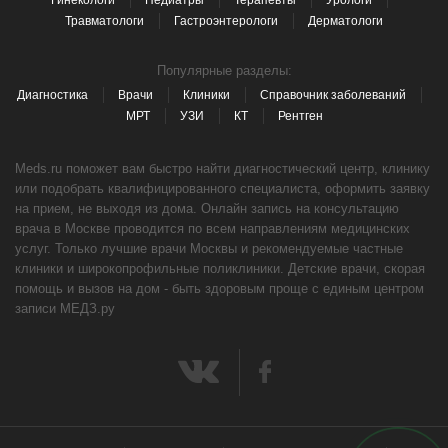
Гинекологи
Педиатры
Терапевты
Урологи
Травматологи
Гастроэнтерологи
Дерматологи
Популярные разделы:
Диагностика
Врачи
Клиники
Справочник заболеваний
МРТ
УЗИ
КТ
Рентген
Meds.ru поможет вам быстро найти диагностический центр, клинику
или подобрать квалифицированного специалиста, оформить заявку
на прием, не выходя из дома. Онлайн запись на консультацию
врача в Москве проводится по всем направлениям медицинских
услуг. Только лучшие врачи Москвы и рекомендуемые частные
клиники и широкопрофильные поликлиники. Детские врачи, скорая
помощь и вызов на дом - быть здоровым проще с единым центром
записи МЕДЗ.ру