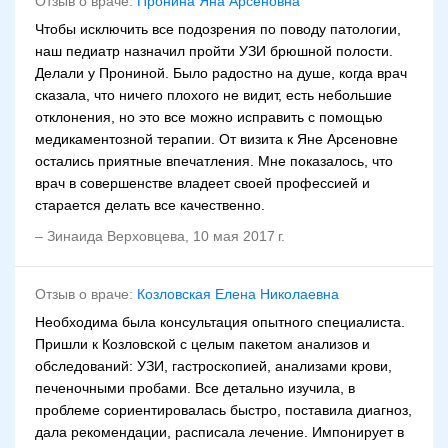
Отзыв о враче:
Пронина Яна Арсеновна
Чтобы исключить все подозрения по поводу патологии,
наш педиатр назначил пройти УЗИ брюшной полости.
Делали у Прониной. Было радостно на душе, когда врач
сказала, что ничего плохого не видит, есть небольшие
отклонения, но это все можно исправить с помощью
медикаментозной терапии. От визита к Яне Арсеновне
остались приятные впечатления. Мне показалось, что
врач в совершенстве владеет своей профессией и
старается делать все качественно.
–
Зинаида Верховцева
,
10 мая 2017 г.
Отзыв о враче:
Козловская Елена Николаевна
Необходима была консультация опытного специалиста.
Пришли к Козловской с целым пакетом анализов и
обследований: УЗИ, гастроскопией, анализами крови,
печеночными пробами. Все детально изучила, в
проблеме сориентировалась быстро, поставила диагноз,
дала рекомендации, расписала лечение. Импонирует в