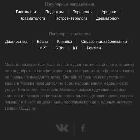
Популярные направление:
Гинекологи
Педиатры
Терапевты
Урологи
Травматологи
Гастроэнтерологи
Дерматологи
Популярные разделы:
Диагностика
Врачи
Клиники
Справочник заболеваний
МРТ
УЗИ
КТ
Рентген
Meds.ru поможет вам быстро найти диагностический центр, клинику
или подобрать квалифицированного специалиста, оформить заявку
на прием, не выходя из дома. Онлайн запись на консультацию
врача в Москве проводится по всем направлениям медицинских
услуг. Только лучшие врачи Москвы и рекомендуемые частные
клиники и широкопрофильные поликлиники. Детские врачи, скорая
помощь и вызов на дом - быть здоровым проще с единым центром
записи МЕДЗ.ру