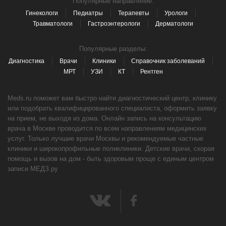
Популярные направление:
Гинекологи
Педиатры
Терапевты
Урологи
Травматологи
Гастроэнтерологи
Дерматологи
Популярные разделы:
Диагностика
Врачи
Клиники
Справочник заболеваний
МРТ
УЗИ
КТ
Рентген
Meds.ru поможет вам быстро найти диагностический центр, клинику
или подобрать квалифицированного специалиста, оформить заявку
на прием, не выходя из дома. Онлайн запись на консультацию
врача в Москве проводится по всем направлениям медицинских
услуг. Только лучшие врачи Москвы и рекомендуемые частные
клиники и широкопрофильные поликлиники. Детские врачи, скорая
помощь и вызов на дом - быть здоровым проще с единым центром
записи МЕДЗ.ру