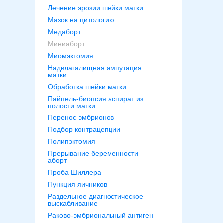
Лечение эрозии шейки матки
Мазок на цитологию
Медаборт
Миниаборт
Миомэктомия
Надвлагалищная ампутация
матки
Обработка шейки матки
Пайпель-биопсия аспират из
полости матки
Перенос эмбрионов
Подбор контрацепции
Полипэктомия
Прерывание беременности
аборт
Проба Шиллера
Пункция яичников
Раздельное диагностическое
выскабливание
Раково-эмбриональный антиген