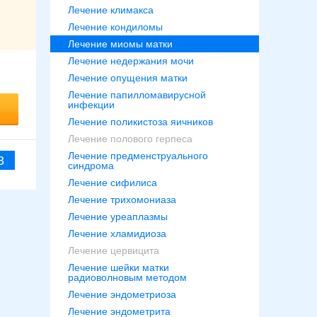
Лечение климакса
Лечение кондиломы
Лечение миомы матки
Лечение недержания мочи
Лечение опущения матки
Лечение папилломавирусной
инфекции
Лечение поликистоза яичников
Лечение полового герпеса
Лечение предменструального
3
синдрома
Лечение сифилиса
Лечение трихомониаза
Лечение уреаплазмы
Лечение хламидиоза
Лечение цервицита
Лечение шейки матки
радиоволновым методом
Лечение эндометриоза
Лечение эндометрита