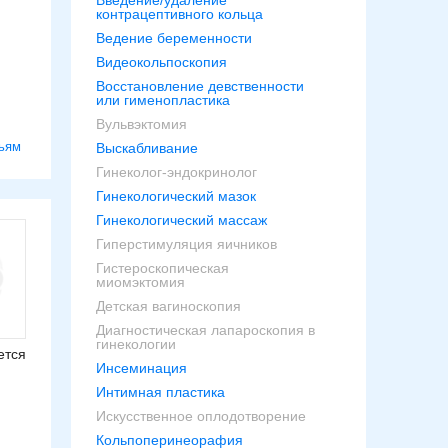
Введение/удаление
контрацептивного кольца
Ведение беременности
Видеокольпоскопия
Восстановление девственности
или гименопластика
Вульвэктомия
ьям
Выскабливание
Гинеколог-эндокринолог
Гинекологический мазок
Гинекологический массаж
Гиперстимуляция яичников
Гистероскопическая
миомэктомия
Детская вагиноскопия
Диагностическая лапароскопия в
гинекологии
ется
Инсеминация
Интимная пластика
Искусственное оплодотворение
Кольпоперинеорафия