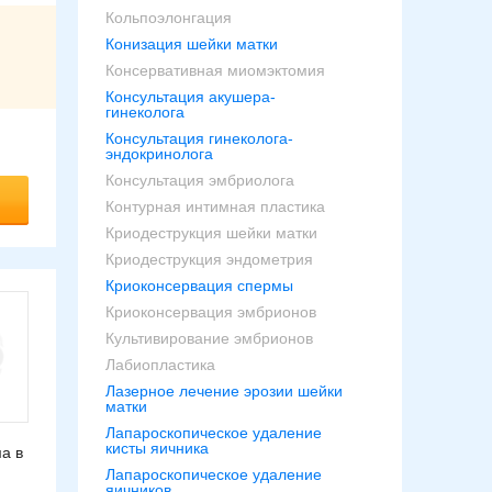
Кольпоэлонгация
Конизация шейки матки
Консервативная миомэктомия
Консультация акушера-
гинеколога
Консультация гинеколога-
эндокринолога
Консультация эмбриолога
Контурная интимная пластика
Криодеструкция шейки матки
Криодеструкция эндометрия
Криоконсервация спермы
Криоконсервация эмбрионов
Культивирование эмбрионов
Лабиопластика
Лазерное лечение эрозии шейки
матки
Лапароскопическое удаление
кисты яичника
а в
Лапароскопическое удаление
яичников