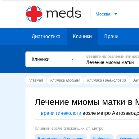
Москва
Диагностика
Клиники
Врачи
Введите направление или наз
Клиники
Главная
Клиники Москвы
Клиники Гинекологии
Ав
Лечение миомы матки в М
→ врачи гинекологи
возле метро Автозаводс
Клиники возле ближайших ст. метро:
Волгоградский проспект
Дубровка
Кожуховс