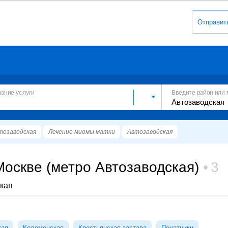
Отправит
вание услуги
Введите район или 
тозаводская
Лечение миомы матки
Автозаводская
оскве (метро Автозаводская)
3
кая
кая
Коломенская
Крестьянская застава
Печатники