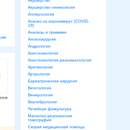
Акушерство
Акушерство-гинекология
Аллергология
Анализ на коронавирус (COVID-
19)
Анализы и прививки
ьям
Ангиохирургия
Андрология
Анестезиология
Анестезиология-реаниматология
Аритмология
Артрология
Бариатрическая хирургия
Вегетология
Венерология
ется
Вертебрология
Лечебная физкультура
Магнитно-резонансная
томография
Скорая медицинская помощь