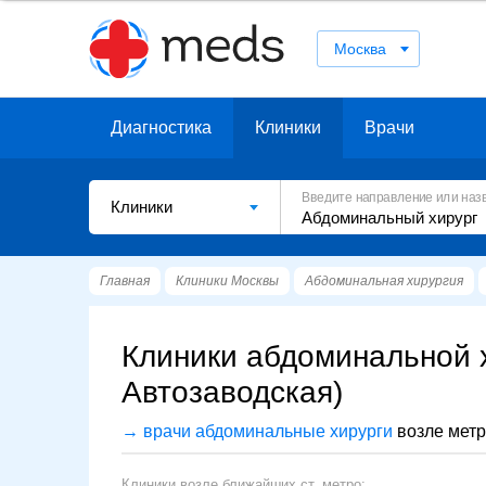
Москва
Диагностика
Клиники
Врачи
Введите направление или наз
Клиники
Главная
Клиники Москвы
Абдоминальная хирургия
Клиники абдоминальной х
Автозаводская)
→ врачи абдоминальные хирурги
возле метр
Клиники возле ближайших ст. метро: