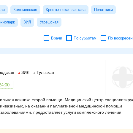
кая
Коломенская
Крестьянская застава
Печатники
ехнопарк
ЗИЛ
Угрешская
Врачи
По субботам
По воскресен
водская
ЗИЛ
Тульская
24:00
ильная клиника скорой помощи. Медицинский центр специализиру
оинвазивных, на оказании паллиативной медицинской помощи
 заболеваниями, предоставляет услуги комплексного лечения