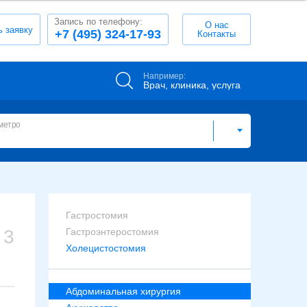
Запись по телефону:
О нас
ь заявку
+7 (495) 324-17-93
Контакты
Например:
Врач, клиника, услуга
метро
Гастростомия
3
Гастроэнтеростомия
Холецистостомия
Абдоминальная хирургия