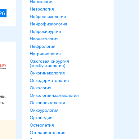
Наркология
Неврология
26
Нейропсихология
Нейрофизиология
Нейрохирургия
Неонатология
Нефрология
Нутрициология
Ожоговая хирургия
(комбустиология)
Онкогинекология
Онкодерматология
Онкология
Онкология-маммология
ны.
Онкопроктология
ть
Онкоурология
Ортопедия
Остеопатия
Отоларингология