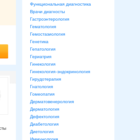
Функциональная диагностика
Врачи диагносты
Гастроэнтерология
Гематология
Гемостазиология
Генетика
Гепатология
Гериатрия
Гинекология
Гинекология-эндокринология
Гирудотерапия
Гнатология
Гомеопатия
Дерматовенерология
Дерматология
Дефектология
Диабетология
сты
Диетология
Иммунология