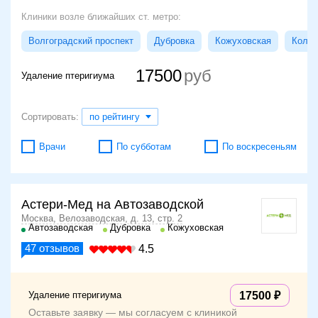
Клиники возле ближайших ст. метро:
Волгоградский проспект
Дубровка
Кожуховская
Колом
17500
Удаление птеригиума
Сортировать:
по рейтингу
Врачи
По субботам
По воскресеньям
Астери-Мед на Автозаводской
Москва, Велозаводская, д. 13, стр. 2
Автозаводская
Дубровка
Кожуховская
47
отзывов
4.5
Удаление птеригиума
17500
Оставьте заявку — мы согласуем с клиникой