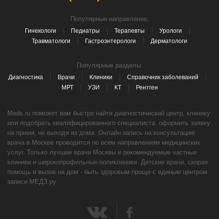
Популярные направление:
Гинекологи
Педиатры
Терапевты
Урологи
Травматологи
Гастроэнтерологи
Дерматологи
Популярные разделы:
Диагностика
Врачи
Клиники
Справочник заболеваний
МРТ
УЗИ
КТ
Рентген
Meds.ru поможет вам быстро найти диагностический центр, клинику
или подобрать квалифицированного специалиста, оформить заявку
на прием, не выходя из дома. Онлайн запись на консультацию
врача в Москве проводится по всем направлениям медицинских
услуг. Только лучшие врачи Москвы и рекомендуемые частные
клиники и широкопрофильные поликлиники. Детские врачи, скорая
помощь и вызов на дом - быть здоровым проще с единым центром
записи МЕДЗ.ру