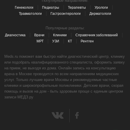
Популярные направление:
Гинекологи
Педиатры
Терапевты
Урологи
Травматологи
Гастроэнтерологи
Дерматологи
Популярные разделы:
Диагностика
Врачи
Клиники
Справочник заболеваний
МРТ
УЗИ
КТ
Рентген
Meds.ru поможет вам быстро найти диагностический центр, клинику
или подобрать квалифицированного специалиста, оформить заявку
на прием, не выходя из дома. Онлайн запись на консультацию
врача в Москве проводится по всем направлениям медицинских
услуг. Только лучшие врачи Москвы и рекомендуемые частные
клиники и широкопрофильные поликлиники. Детские врачи, скорая
помощь и вызов на дом - быть здоровым проще с единым центром
записи МЕДЗ.ру