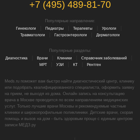
+7 (495) 489-81-70
Популярные направление:
Гинекологи
Педиатры
Терапевты
Урологи
Травматологи
Гастроэнтерологи
Дерматологи
Популярные разделы:
Диагностика
Врачи
Клиники
Справочник заболеваний
МРТ
УЗИ
КТ
Рентген
Meds.ru поможет вам быстро найти диагностический центр, клинику
или подобрать квалифицированного специалиста, оформить заявку
на прием, не выходя из дома. Онлайн запись на консультацию
врача в Москве проводится по всем направлениям медицинских
услуг. Только лучшие врачи Москвы и рекомендуемые частные
клиники и широкопрофильные поликлиники. Детские врачи, скорая
помощь и вызов на дом - быть здоровым проще с единым центром
записи МЕДЗ.ру