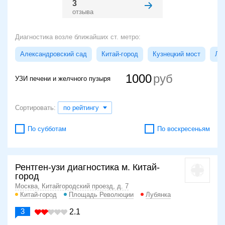
3
отзыва
Диагностика возле ближайших ст. метро:
Александровский сад
Китай-город
Кузнецкий мост
Лу
1000
УЗИ печени и желчного пузыря
Сортировать:
по рейтингу
По субботам
По воскресеньям
Рентген-узи диагностика м. Китай-
город
Москва, Китайгородский проезд, д. 7
Китай-город
Площадь Революции
Лубянка
3
2.1