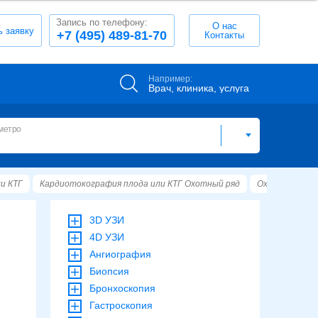
Запись по телефону:
О нас
ь заявку
+7 (495) 489-81-70
Контакты
Например:
Врач, клиника, услуга
метро
и КТГ
Кардиотокография плода или КТГ Охотный ряд
Охотный ряд
3D УЗИ
4D УЗИ
Ангиография
Биопсия
Бронхоскопия
Гастроскопия