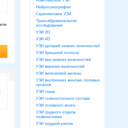
Комплексное УЗИ
Нейросонография
Скрининговое УЗИ
Трансабдоминальное
ском
исследование
УЗИ 3D
УЗИ 4D
УЗИ артерий нижних конечностей
УЗИ брюшной полости
УЗИ вен нижних конечностей
УЗИ верхних конечностей
УЗИ вилочковой железы
УЗИ внутренних женских половых
органов
УЗИ глаза
УЗИ голеностопного сустава
УЗИ головного мозга
УЗИ грудного отдела
позвоночника
УЗИ грудной клетки