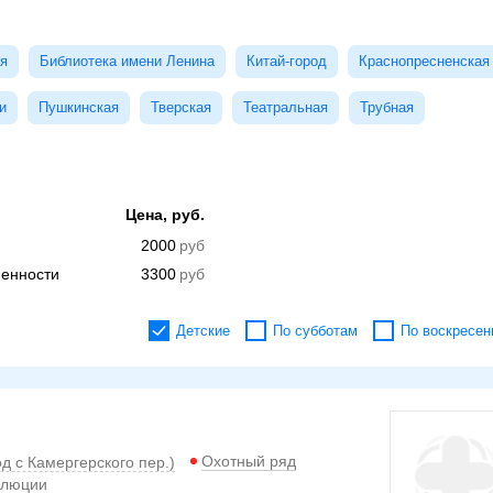
я
Библиотека имени Ленина
Китай-город
Краснопресненская
и
Пушкинская
Тверская
Театральная
Трубная
Цена, руб.
2000
менности
3300
Детские
По субботам
По воскресен
Охотный ряд
од с Камергерского пер.)
олюции