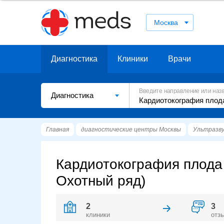
Москва
Диагностика
Клиники
Врачи
Введите направление или наз
Диагностика
Главная
диагностические центры Москвы
Ультразву
Кардиотокография плода 
Охотный ряд)
2
3
клиники
отз