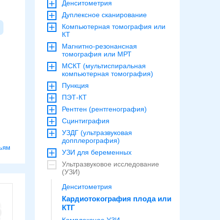
Денситометрия
Дуплексное сканирование
Компьютерная томография или
КТ
Магнитно-резонансная
томография или МРТ
МСКТ (мультиспиральная
компьютерная томография)
Пункция
ПЭТ-КТ
Рентген (рентгенография)
Сцинтиграфия
УЗДГ (ультразвуковая
допплерография)
ьям
УЗИ для беременных
Ультразвуковое исследование
(УЗИ)
Денситометрия
Кардиотокография плода или
КТГ