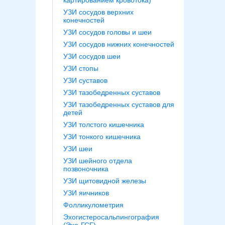
картированием кровотока)
УЗИ сосудов верхних
конечностей
УЗИ сосудов головы и шеи
УЗИ сосудов нижних конечностей
УЗИ сосудов шеи
УЗИ стопы
УЗИ суставов
УЗИ тазобедренных суставов
УЗИ тазобедренных суставов для
детей
УЗИ толстого кишечника
УЗИ тонкого кишечника
УЗИ шеи
УЗИ шейного отдела
позвоночника
УЗИ щитовидной железы
УЗИ яичников
Фолликулометрия
Эхогистеросальпингография