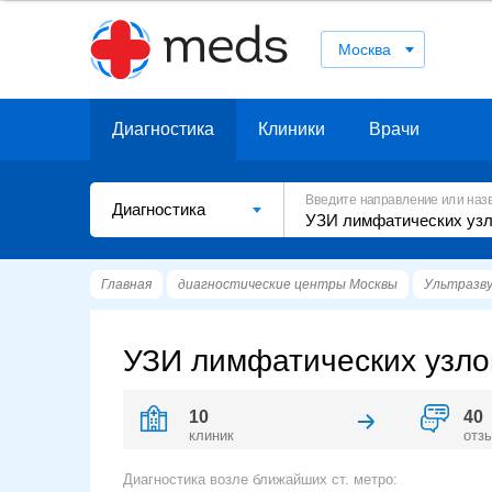
Москва
Диагностика
Клиники
Врачи
Введите направление или наз
Диагностика
Главная
диагностические центры Москвы
Ультразву
УЗИ лимфатических узлов
10
40
клиник
отз
Диагностика возле ближайших ст. метро: