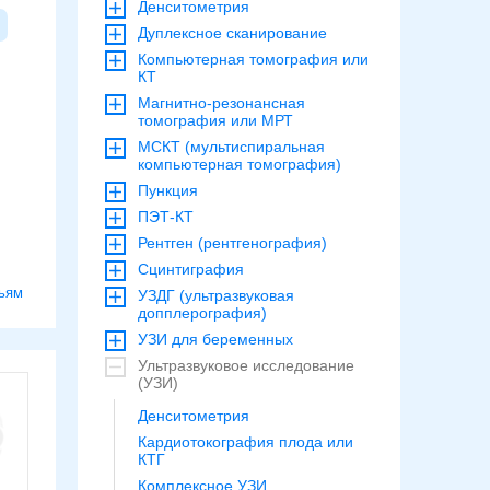
Денситометрия
Дуплексное сканирование
Компьютерная томография или
КТ
Магнитно-резонансная
томография или МРТ
МСКТ (мультиспиральная
компьютерная томография)
Пункция
ПЭТ-КТ
Рентген (рентгенография)
Сцинтиграфия
ьям
УЗДГ (ультразвуковая
допплерография)
УЗИ для беременных
Ультразвуковое исследование
(УЗИ)
Денситометрия
Кардиотокография плода или
КТГ
Комплексное УЗИ