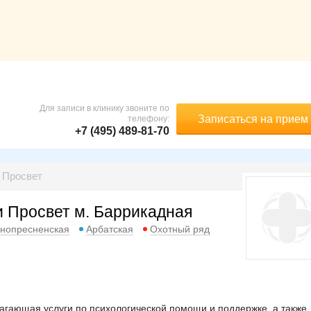
Для записи в клинику звоните по
Записаться на прием
телефону:
+7 (495) 489-81-70
 Просвет
 Просвет м. Баррикадная
нопресненская
Арбатская
Охотный ряд
агающая услуги по психологической помощи и поддержке, а также